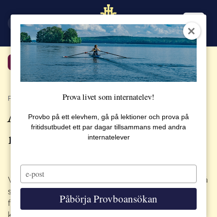
EN
SV
Tillbaka
Prova livet som internatelev!
PUBLICERAT 29 APRIL 2020
Årets studentfirande sker i
Provbo på ett elevhem, gå på lektioner och prova på
fritidsutbudet ett par dagar tillsammans med andra
mindre skala
internatelever
Type
your
Vanligtvis är vårterminen fylld av festligheter, och på
email
studentdagen fylls skolan med hundratals gäster
Påbörja Provboansökan
från hela världen. Men i år kommer vi tyvärr inte att
kunna fira skolavslutning och student på det sätt