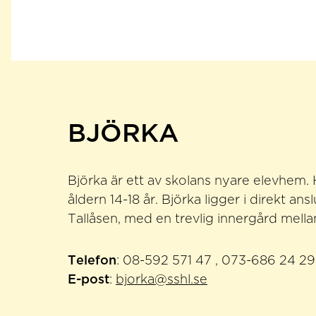
BJÖRKA
Björka är ett av skolans nyare elevhem. H
åldern 14-18 år. Björka ligger i direkt ans
Tallåsen, med en trevlig innergård mell
Telefon
: 08-592 571 47 , 073-686 24 29
E-post
:
bjorka@sshl.se