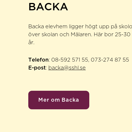
BACKA
Backa elevhem ligger högt upp på skol
över skolan och Mälaren. Här bor 25-30 p
år.
Telefon
: 08-592 571 55, 073-274 87 55
E-post
:
backa@sshl.se
Mer om Backa