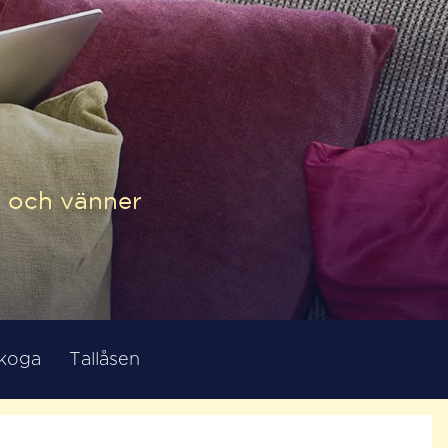
p och vänner
koga
Tallåsen