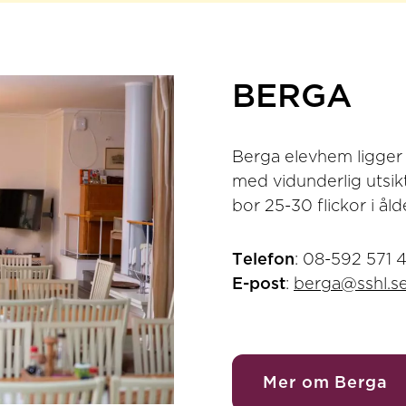
BERGA
Berga elevhem ligger
med vidunderlig utsik
bor 25-30 flickor i åld
Telefon
: 08-592 571 
E-post
:
berga@sshl.s
Mer om Berga