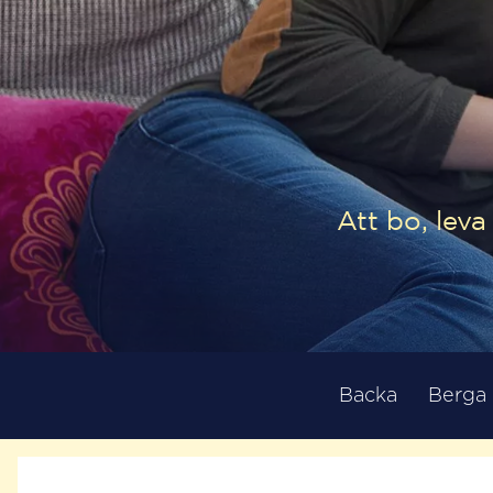
Att bo, lev
Backa
Berga