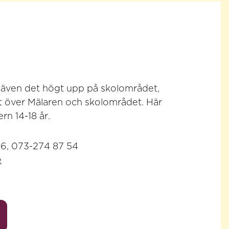
 även det högt upp på skolområdet,
t över Mälaren och skolområdet. Här
ern 14-18 år.
46, 073-274 87 54
e