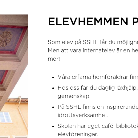
ELEVHEMMEN P
Som elev på SSHL får du möjlighe
Men att vara internatelev är en 
mer!
Våra erfarna hemföräldrar finns
Hos oss får du daglig läxhjä
gemenskap.
På SSHL finns en inspirerande 
idrottsverksamhet.
Skolan har eget café, bibliot
elevföreningar.