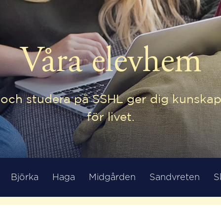
Våra elevhem
a och studera på SSHL ger dig kunska
för livet.
Björka
Haga
Midgården
Sandvreten
S