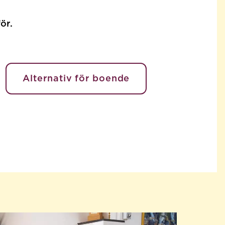
ör.
Alternativ för boende