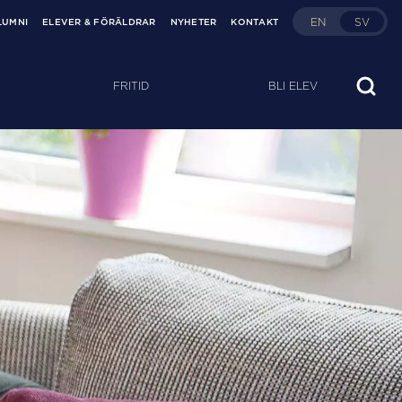
EN
SV
LUMNI
ELEVER & FÖRÄLDRAR
NYHETER
KONTAKT
FRITID
BLI ELEV