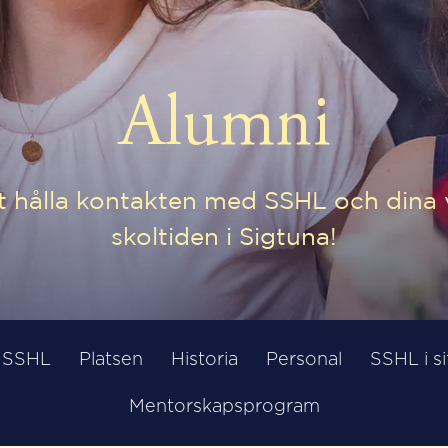
Alumni
tt hålla kontakten med SSHL och dina 
skoltiden i Sigtuna!
å SSHL
Platsen
Historia
Personal
SSHL i si
Mentorskapsprogram