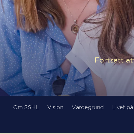
Fortsätt a
Om SSHL
Vision
Värdegrund
Livet p