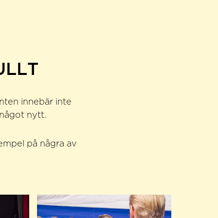
ULLT
enten innebär inte
något nytt.
exempel på några av