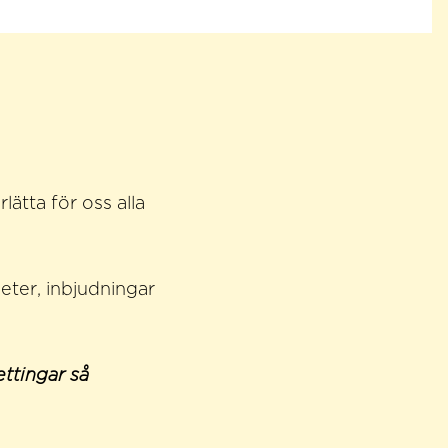
tta för oss alla
yheter, inbjudningar
ttingar så