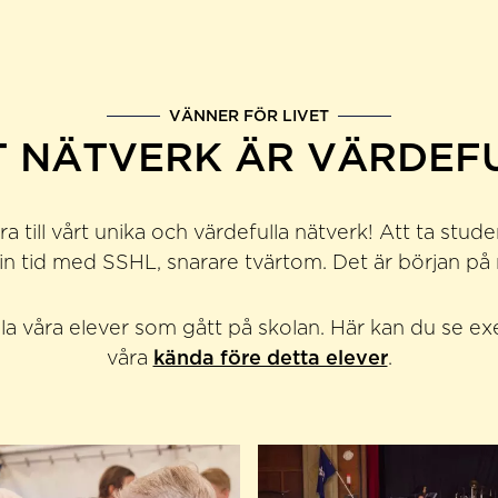
VÄNNER FÖR LIVET
T NÄTVERK ÄR VÄRDEF
 till vårt unika och värdefulla nätverk! Att ta stud
din tid med SSHL, snarare tvärtom. Det är början på 
alla våra elever som gått på skolan. Här kan du se 
våra
kända före detta elever
.