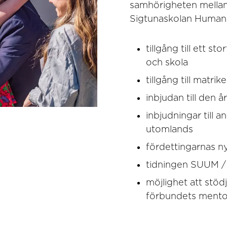
samhörigheten mella
Sigtunaskolan Humani
tillgång till ett s
och skola
tillgång till matri
inbjudan till den 
inbjudningar till
utomlands
fördettingarnas n
tidningen SUUM / 
möjlighet att stö
förbundets mento