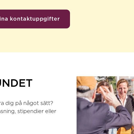
ina kontaktuppgifter
UNDET
ra dig på något sätt?
ning, stipendier eller