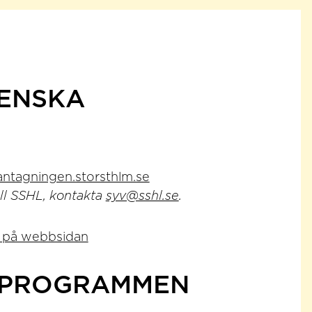
VENSKA
ntagningen.storsthlm.se
ll SSHL, kontakta
syv@sshl.se
.
 på webbsidan
B-PROGRAMMEN