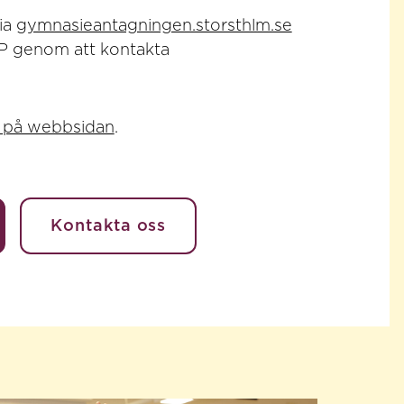
via
gymnasieantagningen.storsthlm.se
 CP genom att kontakta
 på webbsidan
.
Kontakta oss