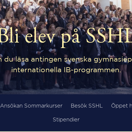
Bli elev på SSH
 du läsa antingen svenska gymnasiep
internationella IB-programmen.
Ansökan Sommarkurser
Besök SSHL
Öppet 
Stipendier