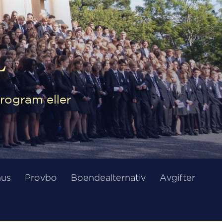
L
rogram eller
hus
Provbo
Boendealternativ
Avgifter