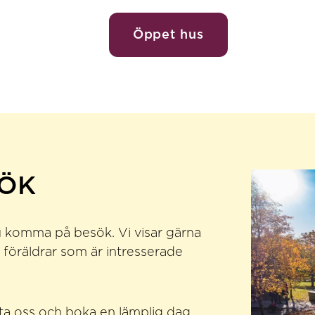
Öppet hus
SÖK
du komma på besök. Vi visar gärna
föräldrar som är intresserade
ta oss och boka en lämplig dag