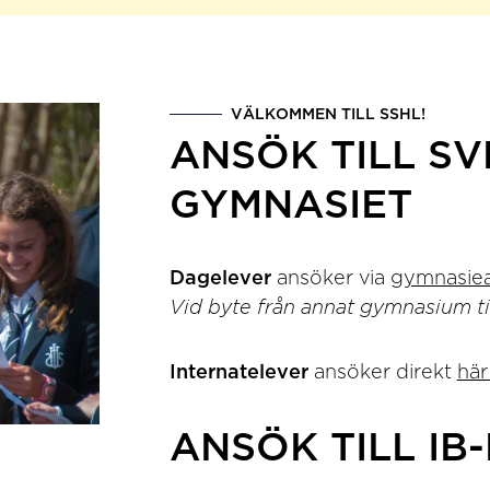
VÄLKOMMEN TILL SSHL!
ANSÖK TILL S
GYMNASIET
Dagelever
ansöker via
gymnasiea
Vid byte från annat gymnasium ti
Internatelever
ansöker direkt
här
ANSÖK TILL I