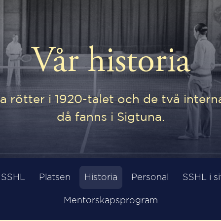
Vår historia
a rötter i 1920-talet och de två inter
då fanns i Sigtuna.
å SSHL
Platsen
Historia
Personal
SSHL i si
Mentorskapsprogram