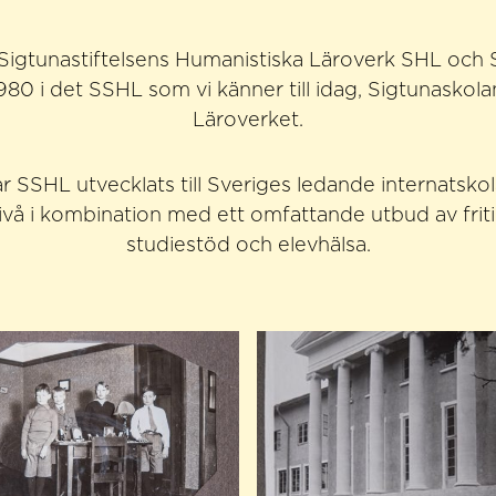
 Sigtunastiftelsens Humanistiska Läroverk SHL och 
980 i det SSHL som vi känner till idag, Sigtunaskol
Läroverket.
r SSHL utvecklats till Sveriges ledande internatsko
vå i kombination med ett omfattande utbud av fritid
studiestöd och elevhälsa.