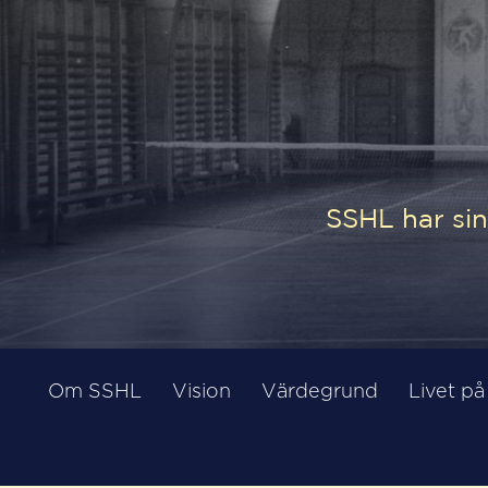
SSHL har sin
Om SSHL
Vision
Värdegrund
Livet p