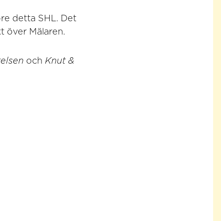
öre detta SHL. Det
t över Mälaren.
telsen
och
Knut &