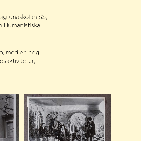
Sigtunaskolan SS,
an Humanistiska
la, med en hög
saktiviteter,