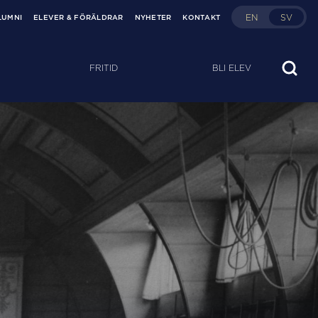
EN
SV
LUMNI
ELEVER & FÖRÄLDRAR
NYHETER
KONTAKT
FRITID
BLI ELEV