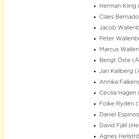
Herman Kling 
Claes Bernado
Jacob Wallenb
Peter Wallenb
Marcus Wallen
Bengt Öste (
Jan Kallberg 
Annika Falken
Cecilia Hagen
Folke Rydén 
Daniel Espino
David Fjäll (H
Agnes Hellstr