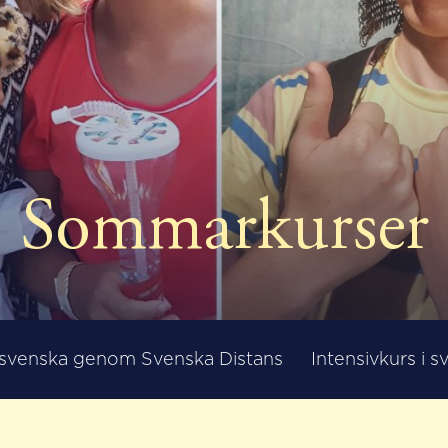
Sommarkurser
i svenska genom Svenska Distans
Intensivkurs i s