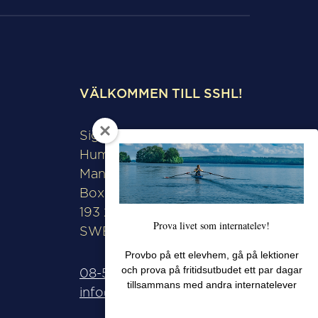
VÄLKOMMEN TILL SSHL!
Sigtunaskolan
Humanistiska Läroverket
Manfred Björkquists allé 8
Box 508
193 28 Sigtuna
Prova livet som internatelev!
SWEDEN
Provbo på ett elevhem, gå på lektioner
och prova på fritidsutbudet ett par dagar
08-592 571 00
tillsammans med andra internatelever
info@sshl.se