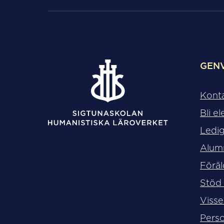
GEN
Kont
Bli el
Ledig
Alum
Föräl
Stöd
Visse
Perso