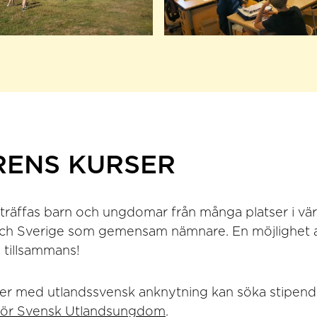
ENS KURSER
räffas barn och ungdomar från många platser i vär
ch Sverige som gemensam nämnare. En möjlighet at
s tillsammans!
er med utlandssvensk anknytning kan söka stipendi
för Svensk Utlandsungdom
.