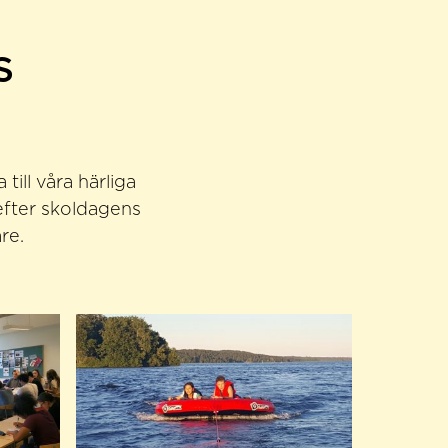
S
ill våra härliga
efter skoldagens
re.