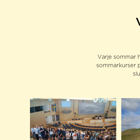
Varje sommar hä
sommarkurser på
sl