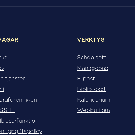
VÄGAR
VERKTYG
akt
Schoolsoft
ev
Managebac
a tjänster
E-post
ni
Biblioteket
draföreningen
Kalendarium
 SSHL
Webbutiken
lblåsarfunktion
nuppgiftspolicy