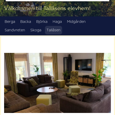
Välkommen till Tallåsens elevhem!
Berga
Backa
Björka
Haga
Midgården
Sandvreten
Skoga
Tallåsen