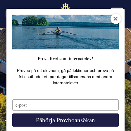
EN
SV
Prova livet som internatelev!
Provbo på ett elevhem, gå på lektioner och prova på
fritidsutbudet ett par dagar tillsammans med andra
internatelever
Type
your
email
Påbörja Provboansökan
Tallåsen