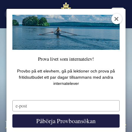
EN
SV
Prova livet som internatelev!
Provbo på ett elevhem, gå på lektioner och prova på
fritidsutbudet ett par dagar tillsammans med andra
internatelever
Type
your
email
Påbörja Provboansökan
IB Career-related Programme