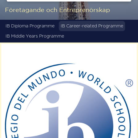
Företagande och Entreprenörskap
IB Diploma Programme
IB Career-related Programme
IB Middle Years Programme