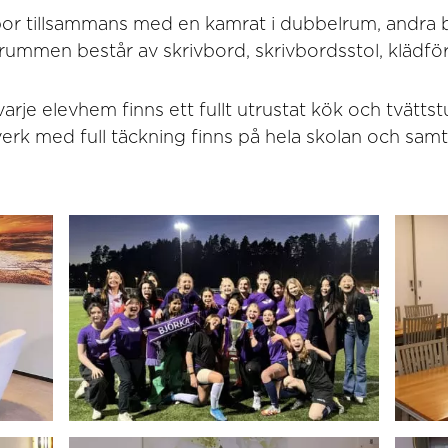
or tillsammans med en kamrat i dubbelrum, andra b
mmen består av skrivbord, skrivbordsstol, klädför
varje elevhem finns ett fullt utrustat kök och tvättst
verk med full täckning finns på hela skolan och samt