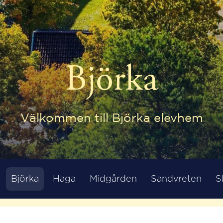
Björka
Välkommen till Björka elevhem
Björka
Haga
Midgården
Sandvreten
S