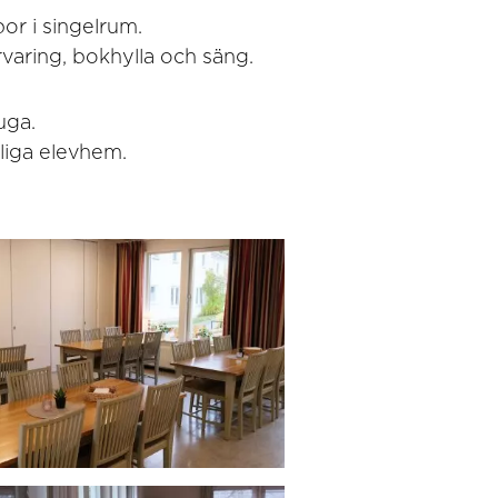
or i singelrum.
varing, bokhylla och säng.
uga.
liga elevhem.