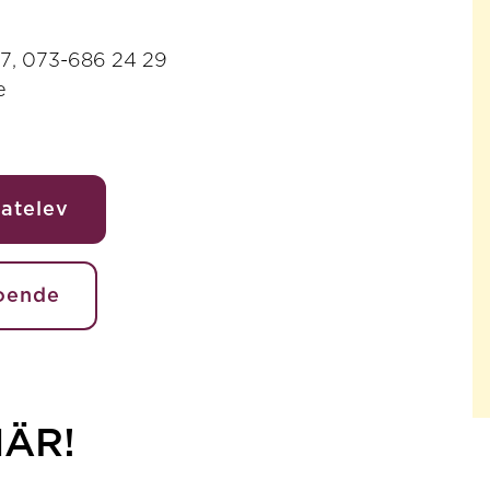
47, 073-686 24 29
e
natelev
boende
HÄR!