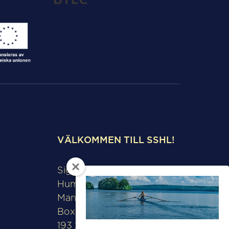
VÄLKOMMEN TILL SSHL!
Sigtunaskolan
Humanistiska Läroverket
Manfred Björkquists allé 8
Box 508
193 28 Sigtuna