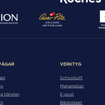
VÄGAR
VERKTYG
akt
Schoolsoft
ev
Managebac
a tjänster
E-post
ni
Biblioteket