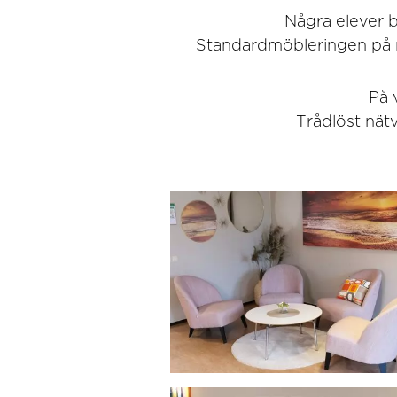
Några elever b
Standardmöbleringen på ru
På 
Trådlöst nät