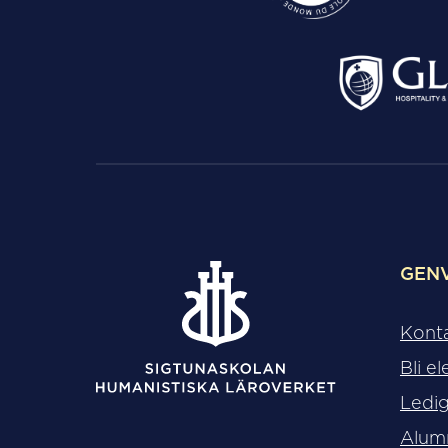
GEN
Kont
Bli el
Ledig
Alum