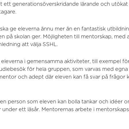
tt ett generationsöverskridande lärande och utökat
tagare.
ska ge eleverna ännu mer än en fantastisk utbildni
n på skolan ger. Möjligheten till mentorskap, med al
nledning att välja SSHL.
eleverna i gemensamma aktiviteter, till exempel för
diebesök för hela gruppen, som varvas med egna 
mentor och adept där eleven kan få svar på frågor k
en person som eleven kan bolla tankar och idéer 
under ett läsår. Mentorernas arbete i mentorska