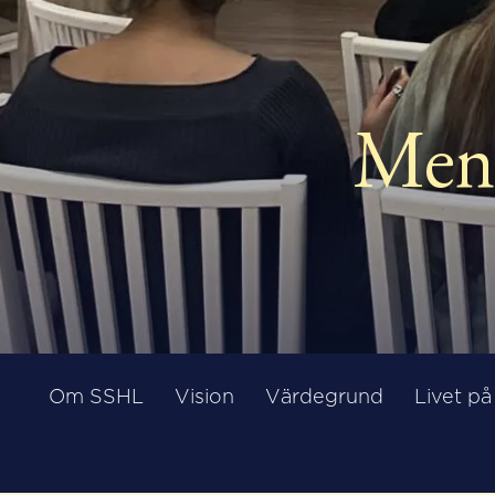
Men
Om SSHL
Vision
Värdegrund
Livet p