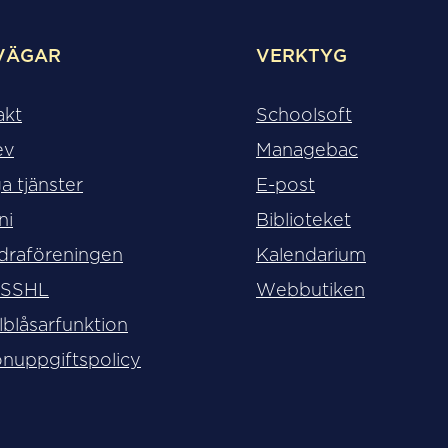
VÄGAR
VERKTYG
akt
Schoolsoft
ev
Managebac
a tjänster
E-post
ni
Biblioteket
draföreningen
Kalendarium
 SSHL
Webbutiken
lblåsarfunktion
nuppgiftspolicy