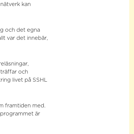
 nätverk kan
ng och det egna
lt var det innebär,
eläsningar,
träffar och
ring livet på SSHL
om framtiden med.
psprogrammet är