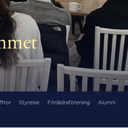
mmet
ffror
Styrelse
Föräldraförening
Alumni