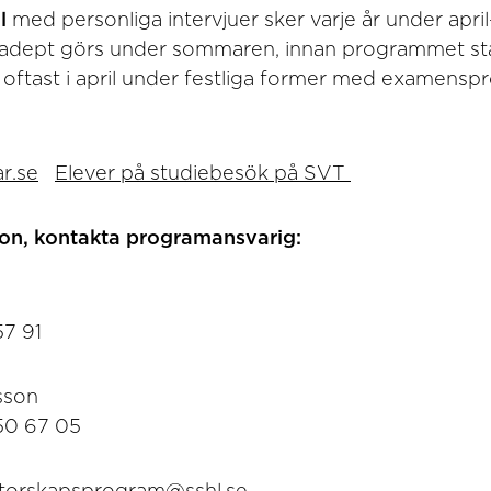
l
med personliga intervjuer sker varje år under apri
dept görs under sommaren, innan programmet star
 oftast i april under festliga former med examensp
r.se
Elever på studiebesök på SVT
ion, kontakta programansvarig:
57 91
sson
50 67 05