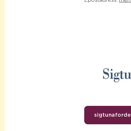
Epostadress:
men
sigtunaforde