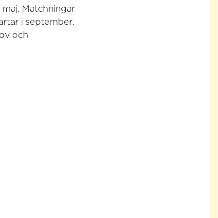
l-maj. Matchningar
tar i september.
rov och