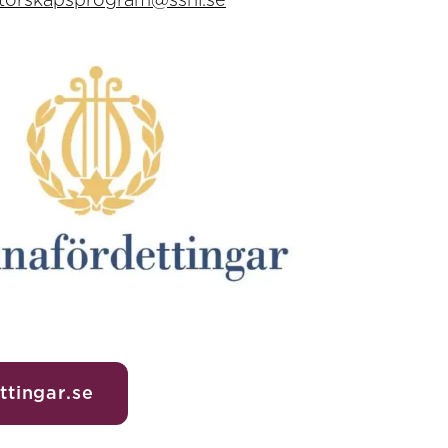
torskapsprogram@sshl.se
ttingar.se