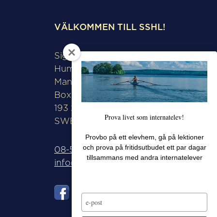
VÄLKOMMEN TILL SSHL!
Sigtunaskolan
Humanistiska Läroverket
Manfred Björkquists allé 8
Box 508
193 28 Sigtuna
Prova livet som internatelev!
SWEDEN
Provbo på ett elevhem, gå på lektioner
och prova på fritidsutbudet ett par dagar
08-592 571 00
tillsammans med andra internatelever
info@sshl.se
Type
your