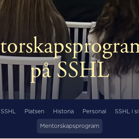
torskapsprogra
på SSHL
å SSHL
Platsen
Historia
Personal
SSHL i si
Mentorskapsprogram