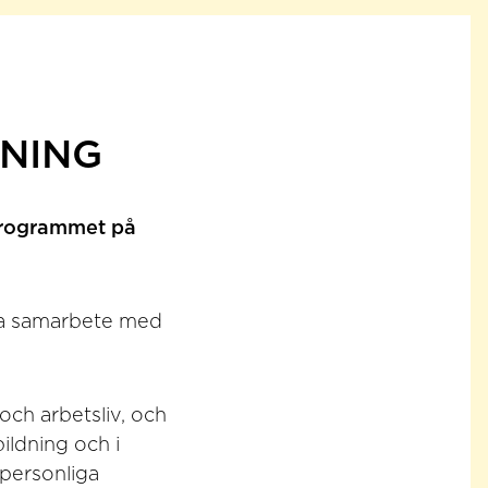
DNING
sprogrammet på
ra samarbete med
 och arbetsliv, och
ildning och i
 personliga