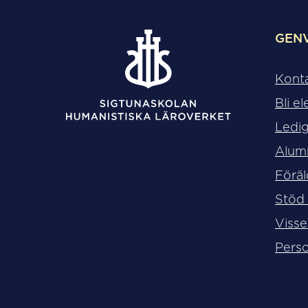
GEN
Kont
Bli el
Ledig
Alum
Föräl
Stöd
Visse
Perso