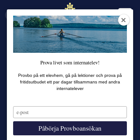
EN
SV
Prova livet som internatelev!
Provbo på ett elevhem, gå på lektioner och prova på
fritidsutbudet ett par dagar tillsammans med andra
internatelever
Type
your
email
Påbörja Provboansökan