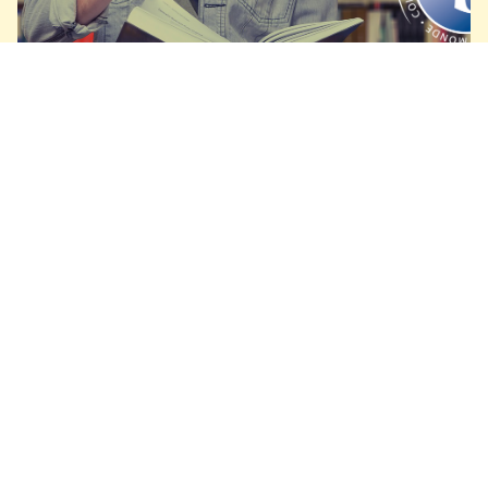
Internationella IB-program
Årskurs 9-12
Provbo