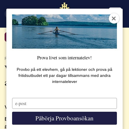
EN
SV
Tillbaka
Prova livet som internatelev!
PUBLICERAT 25 APRIL 2022
Välkommen till lanseringen
Provbo på ett elevhem, gå på lektioner och prova på
fritidsutbudet ett par dagar tillsammans med andra
av aulans minnesbok
internatelever
Type
your
Vi firar lanseringen av boken Aulan: Minnen!
email
Påbörja Provboansökan
Boka ditt deltagande snarast genom att
fylla i
anmälan här
.