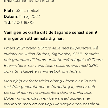
fraktkostnad av 100 kronor.
Plats
: SSHL matsal
Datum
: 11 maj 2022
Tid
: 17.00-19.00
Vänligen bekräfta ditt deltagande senast den 9
maj genom att
anmäla dig här
.
I mars 2021 brann SSHL:s Aula ned till grunden. På
initiativ av Julian Stubbs, Sigtunabo, SSHL-förälder
och grundare till kommunikationsföretaget UP There
Everywhere, har hans team tillsammans med SSHL
och FSF skapat en minnesbok om Aulan.
Med hjälp av fantastiska bidrag i form av bild och
text från generationer av fördettingar, elever och
personal kan vi nu presentera denna unika bok.
Boken finns endast i en begränsad upplaga, är
inbunden med ett omslag i linnetryck och består av