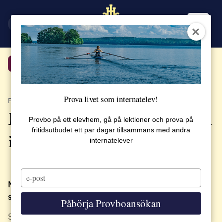
EN
SV
Tillbaka
Prova livet som internatelev!
PUBLICERAT 29 AUGUSTI 2023
Möt eleverna som valde att gå
Provbo på ett elevhem, gå på lektioner och prova på
fritidsutbudet ett par dagar tillsammans med andra
i skolan i Sverige
internatelever
Type
your
Många elever som kommer till SSHL för att
email
studera har ingen tidigare koppling till Sverige.
Påbörja Provboansökan
Skolan är en plats där våra unga lär sig att navigera