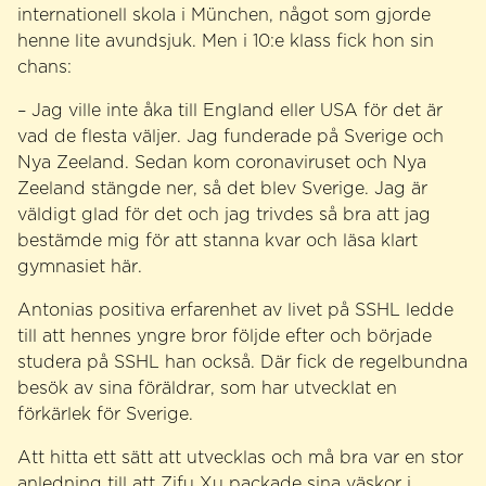
internationell skola i München, något som gjorde
henne lite avundsjuk. Men i 10:e klass fick hon sin
chans:
– Jag ville inte åka till England eller USA för det är
vad de flesta väljer. Jag funderade på Sverige och
Nya Zeeland. Sedan kom coronaviruset och Nya
Zeeland stängde ner, så det blev Sverige. Jag är
väldigt glad för det och jag trivdes så bra att jag
bestämde mig för att stanna kvar och läsa klart
gymnasiet här.
Antonias positiva erfarenhet av livet på SSHL ledde
till att hennes yngre bror följde efter och började
studera på SSHL han också. Där fick de regelbundna
besök av sina föräldrar, som har utvecklat en
förkärlek för Sverige.
Att hitta ett sätt att utvecklas och må bra var en stor
anledning till att Zifu Xu packade sina väskor i