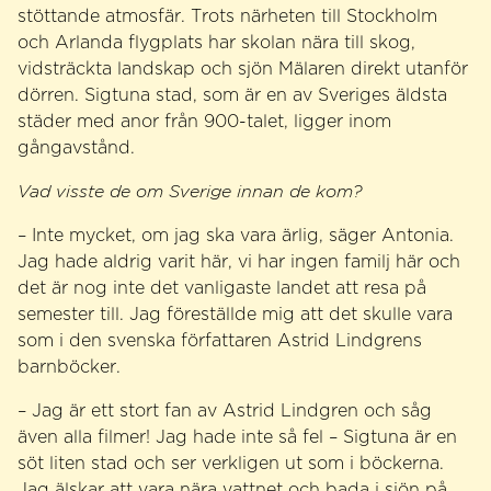
stöttande atmosfär. Trots närheten till Stockholm
och Arlanda flygplats har skolan nära till skog,
vidsträckta landskap och sjön Mälaren direkt utanför
dörren. Sigtuna stad, som är en av Sveriges äldsta
städer med anor från 900-talet, ligger inom
gångavstånd.
Vad visste de om Sverige innan de kom?
– Inte mycket, om jag ska vara ärlig, säger Antonia.
Jag hade aldrig varit här, vi har ingen familj här och
det är nog inte det vanligaste landet att resa på
semester till. Jag föreställde mig att det skulle vara
som i den svenska författaren Astrid Lindgrens
barnböcker.
– Jag är ett stort fan av Astrid Lindgren och såg
även alla filmer! Jag hade inte så fel – Sigtuna är en
söt liten stad och ser verkligen ut som i böckerna.
Jag älskar att vara nära vattnet och bada i sjön på