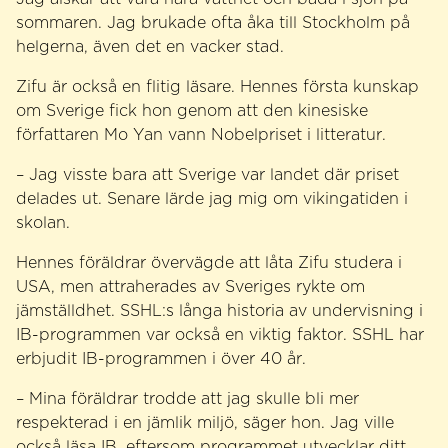
sommaren. Jag brukade ofta åka till Stockholm på
helgerna, även det en vacker stad.
Zifu är också en flitig läsare. Hennes första kunskap
om Sverige fick hon genom att den kinesiske
författaren Mo Yan vann Nobelpriset i litteratur.
– Jag visste bara att Sverige var landet där priset
delades ut. Senare lärde jag mig om vikingatiden i
skolan.
Hennes föräldrar övervägde att låta Zifu studera i
USA, men attraherades av Sveriges rykte om
jämställdhet. SSHL:s långa historia av undervisning i
IB-programmen var också en viktig faktor. SSHL har
erbjudit IB-programmen i över 40 år.
– Mina föräldrar trodde att jag skulle bli mer
respekterad i en jämlik miljö, säger hon. Jag ville
också läsa IB, eftersom programmet utvecklar ditt