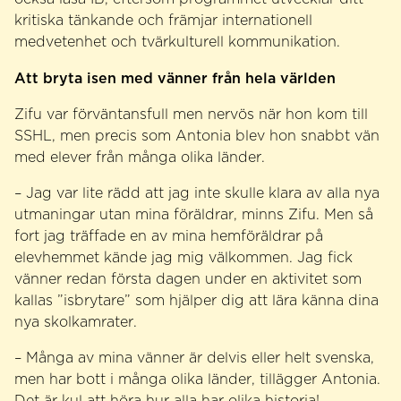
kritiska tänkande och främjar internationell
medvetenhet och tvärkulturell kommunikation.
Att bryta isen med vänner från hela världen
Zifu var förväntansfull men nervös när hon kom till
SSHL, men precis som Antonia blev hon snabbt vän
med elever från många olika länder.
– Jag var lite rädd att jag inte skulle klara av alla nya
utmaningar utan mina föräldrar, minns Zifu. Men så
fort jag träffade en av mina hemföräldrar på
elevhemmet kände jag mig välkommen. Jag fick
vänner redan första dagen under en aktivitet som
kallas ”isbrytare” som hjälper dig att lära känna dina
nya skolkamrater.
– Många av mina vänner är delvis eller helt svenska,
men har bott i många olika länder, tillägger Antonia.
Det är kul att höra hur alla har olika historia!