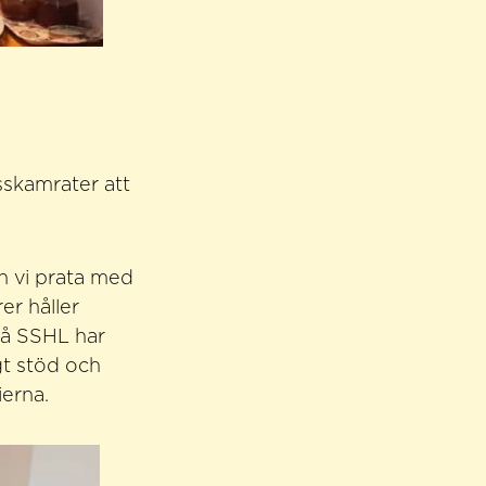
sskamrater att
an vi prata med
er håller
på SSHL har
gt stöd och
ierna.