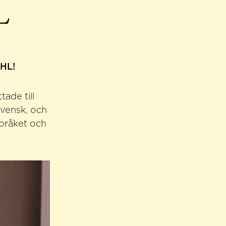
L
SHL!
ade till
svensk, och
språket och