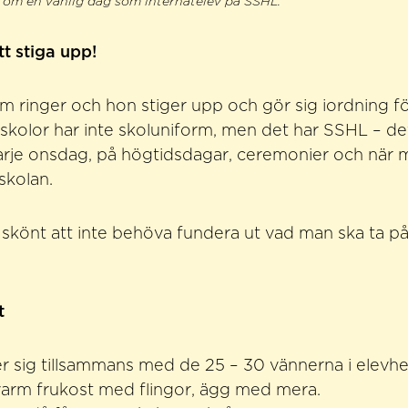
r om en vanlig dag som internatelev på SSHL.
t stiga upp!
rm ringer och hon stiger upp och gör sig iordning f
 skolor har inte skoluniform, men det har SSHL – det
arje onsdag, på högtidsdagar, ceremonier och när 
skolan.
gt skönt att inte behöva fundera ut vad man ska ta på
t
er sig tillsammans med de 25 – 30 vännerna i elev
 varm frukost med flingor, ägg med mera.