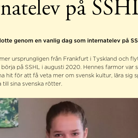
rnatelev på SSH
lotte genom en vanlig dag som internatelev på S
er ursprungligen från Frankfurt i Tyskland och flytt
t börja på SSHL i augusti 2020. Hennes farmor var 
a hit för att få veta mer om svensk kultur, lära sig 
till sina svenska rötter.