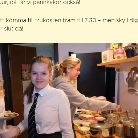
 tur, då får vi pannkakor också!
 att komma till frukosten fram till 7.30 – men skyll di
 slut då!