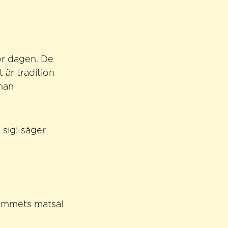
ör dagen. De
 är tradition
man
 sig! säger
hemmets matsal