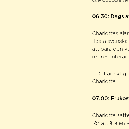
Charlotte berätta
06.30: Dags at
Charlottes ala
flesta svenska
att bära den v
representerar 
– Det är rikti
Charlotte.
07.00: Frukos
Charlotte sätt
för att äta en