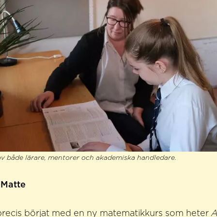
 av både lärare, mentorer och akademiska handledare.
 Matte
 precis börjat med en ny matematikkurs som heter
A