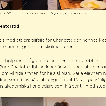
ukost tillsammans med de andra tjejerna på elevhemmet.
entorstid
s med ett bra tillfälle för Charlotte och hennes kla
are som fungerar som skolmentorer.
ver hjälp med något i skolan eller har ett problem k
ger Charlotte. Ibland innebär sessionen att mentor
 om viktiga ämnen för hela skolan. Varje elevhem 
rar, som finns på plats dygnet runt för att ge vänli
us akademiska handledare som hjälper till med stud