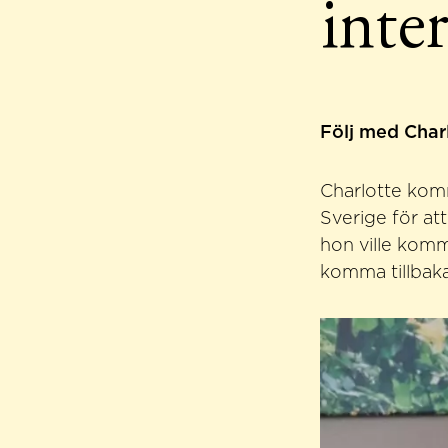
inte
Följ med Char
Charlotte komm
Sverige för at
hon ville komm
komma tillbaka 