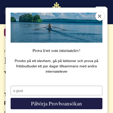
EN
SV
Tillbaka
Prova livet som internatelev!
PUBLICERAT 18 MAJ 2020
En väldigt annorlunda
Provbo på ett elevhem, gå på lektioner och prova på
fritidsutbudet ett par dagar tillsammans med andra
vårtermin
internatelever
Type
your
Två elever berättar om livet med studier
email
på distans
Påbörja Provboansökan
Enligt myndigheternas rekommendationer övergick