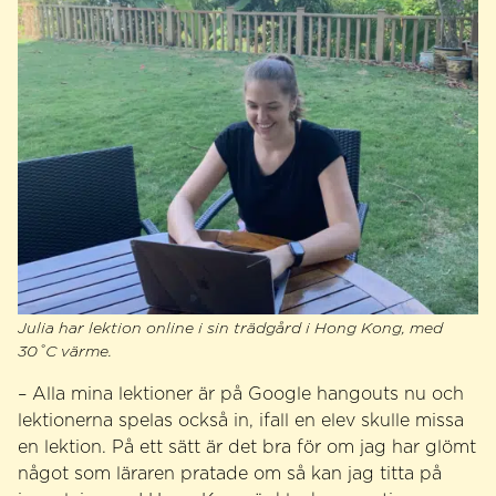
Julia har lektion online i sin trädgård i Hong Kong, med
30˚C värme.
– Alla mina lektioner är på Google hangouts nu och
lektionerna spelas också in, ifall en elev skulle missa
en lektion. På ett sätt är det bra för om jag har glömt
något som läraren pratade om så kan jag titta på