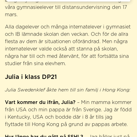
våra gymnasieelever till distansundervisning den 17
mars.
Alla dagelever och många internatelever i gymnasiet
och IB lämnade skolan den veckan. Och för de allra
flesta av dem är situationen oförändrad. Men några
internatelever valde också att stanna på skolan,
några har till och med återvänt, för att fortsätta sina
studier från sina elevhem.
Julia i klass DP21
Julia Swedenklef åkte hem till sin familj i Hong Kong:
Vart kommer du ifrån, Julia?
– Min mamma kommer
från USA och min pappa är från Sverige. Jag är född
i Kentucky, USA och bodde där i 8 år tills jag
flyttade till Hong Kong på grund av pappas arbete.
Hur länge har du gått på SSHL?
– Jag håller just på