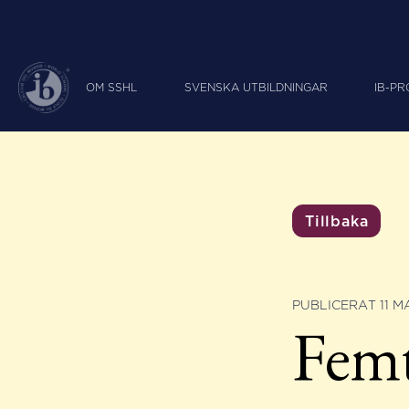
OM SSHL
SVENSKA UTBILDNINGAR
IB-P
Tillbaka
PUBLICERAT 11 MA
Femt