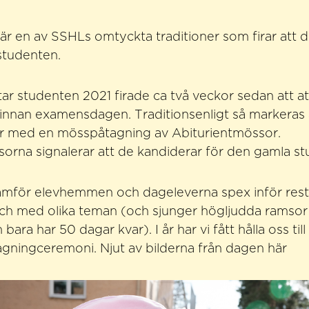
r en av SSHLs omtyckta traditioner som firar att d
 studenten.
ar studenten 2021 firade ca två veckor sedan att at
innan examensdagen. Traditionsenligt så markeras 
ter med en mösspåtagning av Abiturientmössor.
sorna signalerar att de kandiderar för den gamla 
 framför elevhemmen och dageleverna spex inför rest
och med olika teman (och sjunger högljudda ramsor
bara har 50 dagar kvar). I år har vi fått hålla oss till 
ningceremoni. Njut av bilderna från dagen här