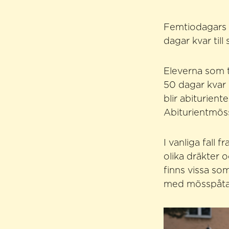
Femtiodagars ä
dagar kvar till
Eleverna som t
50 dagar kvar 
blir abiturien
Abiturientmös
I vanliga fall
olika dräkter 
finns vissa som 
med mösspåtag