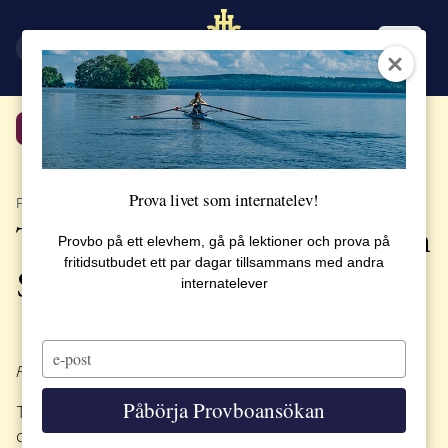
EN
SV
Tillbaka
Prova livet som internatelev!
PUBLICERAT 24 OKTOBER 2022
Träffa oss på Gymnasiemässan
Provbo på ett elevhem, gå på lektioner och prova på
fritidsutbudet ett par dagar tillsammans med andra
Stockholm 2022
internatelever
Type
your
Funderar du på vilken gymnasieskola du ska välja?
email
Påbörja Provboansökan
Gymnasiemässan Stockholm ONLINE
Träffa oss på
den 22-23 november!