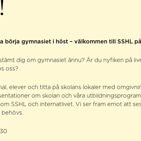
!
ka börja gymnasiet i höst – välkommen till SSHL p
estämt dig om gymnasiet ännu? Är du nyfiken på li
os oss?
al, elever och titta på skolans lokaler med omgivni
sentationer om skolan och våra utbildningsprogram
 om SSHL och internatlivet. Vi ser fram emot att ses
 behövs.
.30