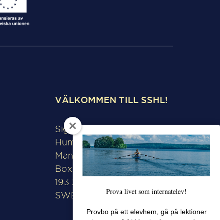
VÄLKOMMEN TILL SSHL!
Sigtunaskolan
Humanistiska Läroverket
Manfred Björkquists allé 8
Box 508
193 28 Sigtuna
Prova livet som internatelev!
SWEDEN
Provbo på ett elevhem, gå på lektioner