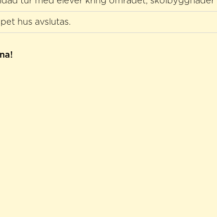
idad tur med elever kring området, skolbyggnader
pet hus avslutas.
na!