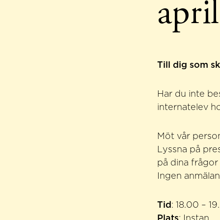
april
Till dig som s
Har du inte b
internatelev h
Möt vår person
Lyssna på pre
på dina frågor
Ingen anmälan
Tid
: 18.00 – 19
Plats
: Instan