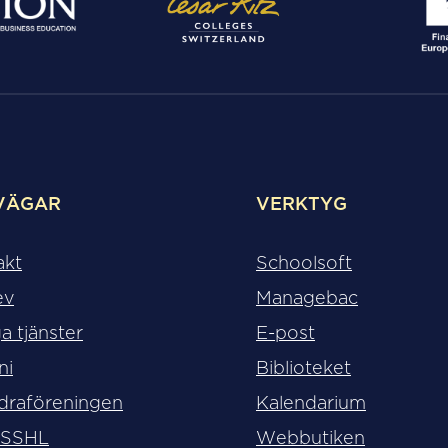
VÄGAR
VERKTYG
akt
Schoolsoft
ev
Managebac
a tjänster
E-post
ni
Biblioteket
draföreningen
Kalendarium
 SSHL
Webbutiken