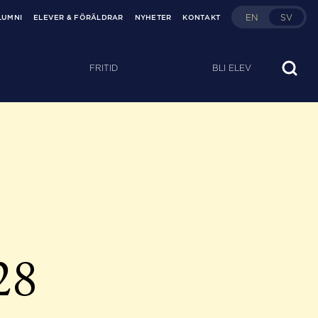
EN
SV
LUMNI
ELEVER & FÖRÄLDRAR
NYHETER
KONTAKT
FRITID
BLI ELEV
28