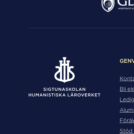
GEN
Kont
Bli el
Ledig
Alum
Föräl
Stöd