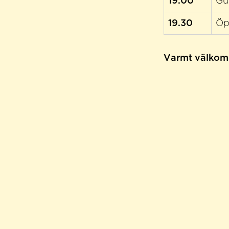
19.00
Gu
19.30
Öp
Varmt välkom