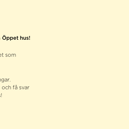
å Öppet hus!
vet som
ngar.
 och få svar
!