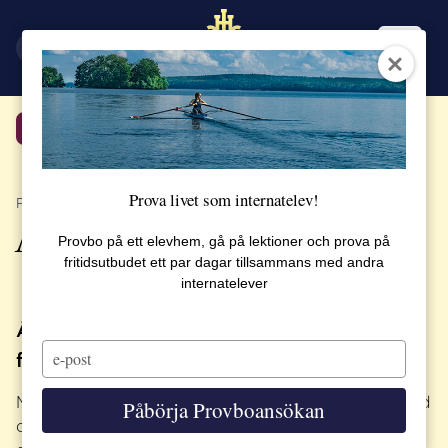
EN
SV
Tillbaka
Prova livet som internatelev!
PUBLICERAT 17 DECEMBER 2019
Årets Lucia 2019
Provbo på ett elevhem, gå på lektioner och prova på
fritidsutbudet ett par dagar tillsammans med andra
internatelever
Årets Luciafirande på SSHL var
Type
förtrollande!
your
email
Många föräldrar reser långväga för att fira Lucia med
Påbörja Provboansökan
oss på SSHL och i år utökade vi firandet med en