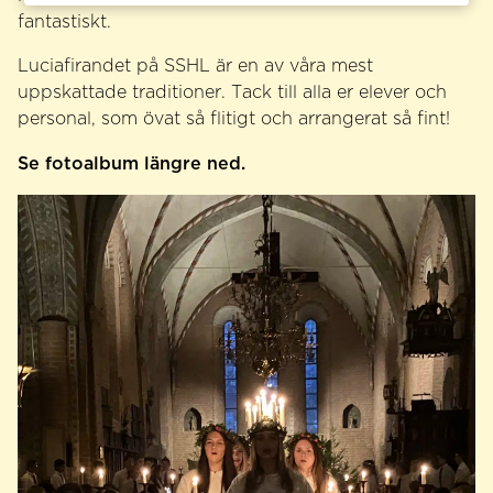
fantastiskt.
Luciafirandet på SSHL är en av våra mest
uppskattade traditioner. Tack till alla er elever och
personal, som övat så flitigt och arrangerat så fint!
Se fotoalbum längre ned.