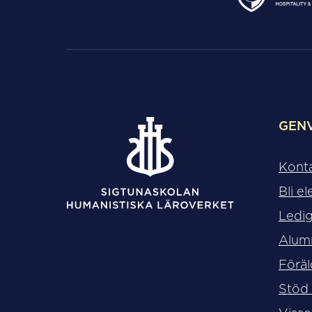
GEN
Kont
Bli el
Ledig
Alum
Föräl
Stöd