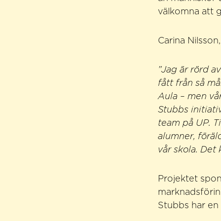
välkomna att 
Carina Nilsson
”Jag är rörd a
fått från så m
Aula – men vår
Stubbs initiat
team på UP. T
alumner, föräl
vår skola. Det
Projektet spon
marknadsföri
Stubbs har en 