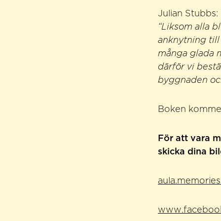
Julian Stubbs:
“Liksom alla b
anknytning ti
många glada mi
därför vi best
byggnaden och
Boken kommer 
För att vara 
skicka dina bil
aula.memories
www.facebook