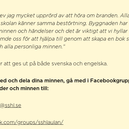
lev jag mycket upprörd av att höra om branden. All
ll skolan känner samma bestörtning. Byggnaden har
nnen och händelser och det är viktigt att vi hyllar
ämde oss för att hjälpa till genom att skapa en bok 
 alla personliga minnen.”
att ges ut på både svenska och engelska.
med och dela dina minnen, gå med i Facebookgrupp
der och minnen till:
@sshl.se
.com/groups/sshlaulan/