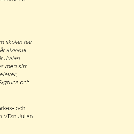
m skolan har
vår älskade
r Julian
ns med sitt
elever,
 Sigtuna och
ärkes- och
VD:n Julian