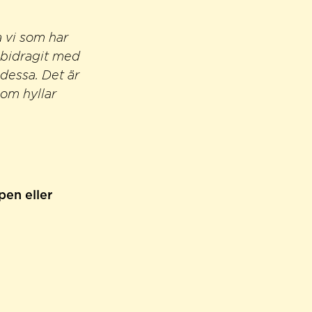
a vi som har
 bidragit med
 dessa. Det är
som hyllar
en eller