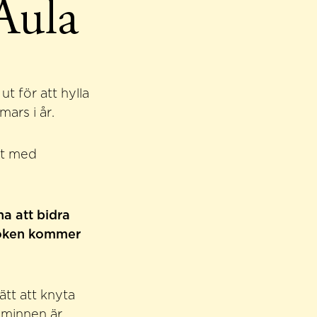
 Aula
ut för att hylla
ars i år.
at med
.
na att bidra
boken kommer
ätt att knyta
h minnen är