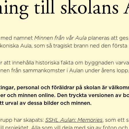
ning till skolans
k med namnet
Minnen från vår Aula
planeras att ges 
ikoniska Aula, som så tragiskt brann ned den första m
att innehålla historiska fakta om byggnaden varv
nnen från sammankomster i Aulan under årens lopp
tingar, personal och föräldrar på skolan är välkom
er och minnen online. Den tryckta versionen av 
ett urval av dessa bilder och minnen.
upp har skapats:
SSHL Aulan: Memories
, som ett s
ll projektet. Alla som vill dela med sig av foton oc