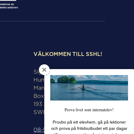
VÄLKOMMEN TILL SSHL!
Sigtunaskolan
Humanistiska Läroverket
Manfred Björkquists allé 8
Box 508
193 28 Sigtuna
Prova livet som internatelev!
SWEDEN
Provbo på ett elevhem, gå på lektioner
och prova på fritidsutbudet ett par dagar
08-592 571 00