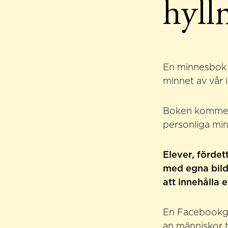
hyll
En minnesbo
minnet av vår 
Boken kommer 
personliga mi
Elever, fördet
med egna bild
att innehålla 
En Facebookgr
an människor ti