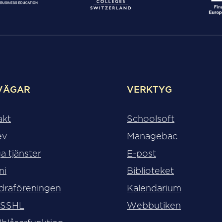
VÄGAR
VERKTYG
akt
Schoolsoft
ev
Managebac
a tjänster
E-post
ni
Biblioteket
draföreningen
Kalendarium
 SSHL
Webbutiken