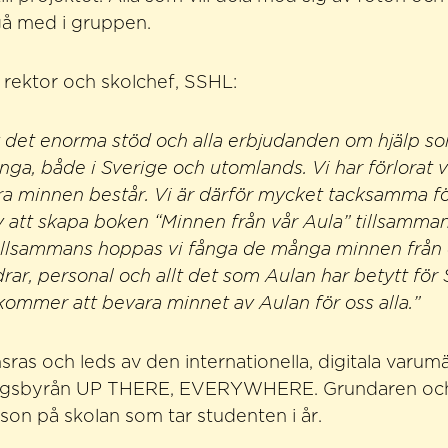
gå med i gruppen.
, rektor och skolchef, SSHL:
v det enorma stöd och alla erbjudanden om hjälp so
ånga, både i Sverige och utomlands. Vi har förlorat 
a minnen består. Vi är därför mycket tacksamma fö
iv att skapa boken “Minnen från vår Aula” tillsamma
illsammans hoppas vi fånga de många minnen från 
drar, personal och allt det som Aulan har betytt för
 kommer att bevara minnet av Aulan för oss alla.”
sras och leds av den internationella, digitala varum
ngsbyrån UP THERE, EVERYWHERE. Grundaren och 
son på skolan som tar studenten i år.