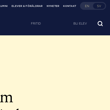
EN
SV
LUMNI
ELEVER & FÖRÄLDRAR
NYHETER
KONTAKT
FRITID
BLI ELEV
om