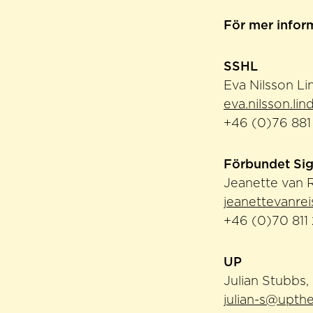
För mer infor
SSHL
Eva Nilsson Li
eva.nilsson.lin
+46 (0)76 881
Förbundet Sig
Jeanette van 
jeanettevanre
+46 (0)70 811
UP
Julian Stubbs
julian-s@upt