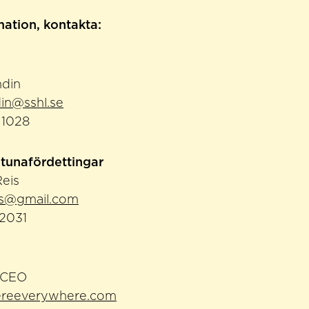
mation, kontakta:
ndin
din@sshl.se
 1028
tunafördettingar
Reis
is@gmail.com
 2031
, CEO
hereeverywhere.com