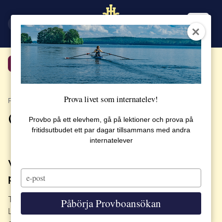
EN
SV
Tillbaka
Prova livet som internatelev!
PUBLICERAT 11 JANUARI 2018
Öppet Hus 27 januari
Provbo på ett elevhem, gå på lektioner och prova på
fritidsutbudet ett par dagar tillsammans med andra
internatelever
Välkommen att besöka vår vackra skola
Type
på öppet hus 27 januari 2018
your
email
Tid: 10.00 – 14.00
Påbörja Provboansökan
Lär dig om internatlivet, skolverksamheten,