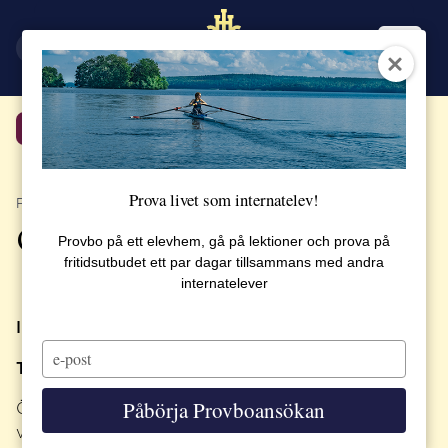
EN
SV
Tillbaka
Prova livet som internatelev!
PUBLICERAT 11 APRIL 2018
Öppet hus torsdag 26 april
Provbo på ett elevhem, gå på lektioner och prova på
fritidsutbudet ett par dagar tillsammans med andra
internatelever
Information om Öppet Hus
Type
Tid: 18.00 – 20.00
your
email
Påbörja Provboansökan
Öppet hus är denna gången riktad till de elever som
vill ha mer information om gymnasiet.