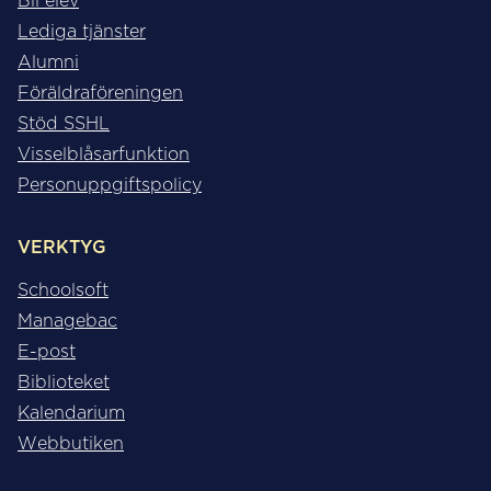
Bli elev
Lediga tjänster
Alumni
Föräldraföreningen
Stöd SSHL
Visselblåsarfunktion
Personuppgiftspolicy
VERKTYG
Schoolsoft
Managebac
E-post
Biblioteket
Kalendarium
Webbutiken