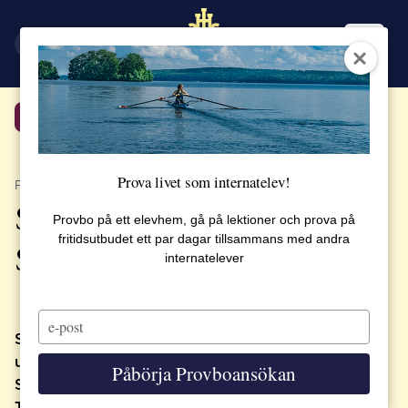
EN
SV
Tillbaka
Prova livet som internatelev!
PUBLICERAT 19 MAJ 2019
Samuel – från Japan, via
Provbo på ett elevhem, gå på lektioner och prova på
fritidsutbudet ett par dagar tillsammans med andra
Sigtuna mot New York
internatelever
Type
your
Samuel har blivit erbjuden plats på samtliga
email
universitet som han sökt till inför hösten!
Påbörja Provboansökan
Syracuse i New York, Penn State University och
The University of Vermont, där han också är