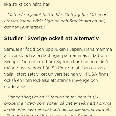
lika strikt och hård här.
– Maten är mycket bättre här! Och jag har fått chans
att lära känna både Sigtuna och Stockholm en del,
det har varit jättekul.
Studier i Sverige också ett alternativ
Samuel är född och uppvuxen i Japan. Hans mamma
är svensk och alla släktingar på mammas sida bor i
Sverige. Och efter ett år i Sigtuna har han nu också
många nya vänner här. Så förutom att han nu kan
välja i stort sett vilket universitet han vill i USA finns
också en liten lockelse att stanna i Sverige och
studera här.
– Handelshögskolan i Stockholm tar bara in sju
procent av dem som söker, så det är svårt att komma
in där. Men jag har sökt och det skulle kunna vara ett
alternativ om jag får chansen, säger Samuel.