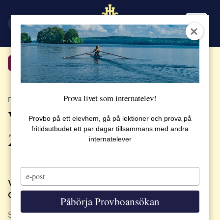
EN
SV
Tillbaka
Prova livet som internatelev!
PUBLICERAT 3 JULI 2023
Välkommen till skolstarten
Provbo på ett elevhem, gå på lektioner och prova på
fritidsutbudet ett par dagar tillsammans med andra
2023
internatelever
Type
your
Välkommen till läsåret 2023-2024.
email
Och till alla nya elever – välkomna till SSHL!
Påbörja Provboansökan
Skolan startar måndagen den 21 augusti för samtliga