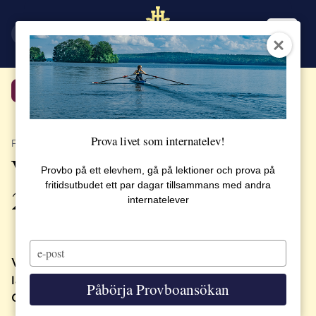
EN
SV
Tillbaka
Prova livet som internatelev!
PUBLICERAT 26 JUNI 2025
Välkommen till skolåret
Provbo på ett elevhem, gå på lektioner och prova på
fritidsutbudet ett par dagar tillsammans med andra
2025/2026
internatelever
Type
your
Välkommen tillbaka till skolan och till ett nytt
email
läsår.
Påbörja Provboansökan
Och till alla nya elever – välkomna till SSHL!