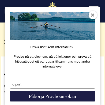
EN
SV
SSHL direkt
Prova livet som internatelev!
Provbo på ett elevhem, gå på lektioner och prova på
fritidsutbudet ett par dagar tillsammans med andra
internatelever
VÄLKOMMEN!
Type
Här ser du skolans livesändningar. Chatten hittar du
your
email
längre ned på sidan.
Påbörja Provboansökan