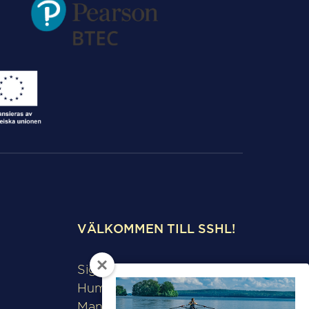
VÄLKOMMEN TILL SSHL!
Sigtunaskolan
Humanistiska Läroverket
Manfred Björkquists allé 8