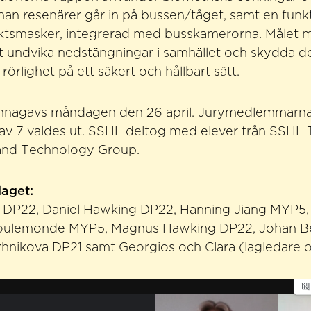
nnan resenärer går in på bussen/tåget, samt en fun
iktsmasker, integrerad med busskamerorna. Målet 
l att undvika nedstängningar i samhället och skydda 
rörlighet på ett säkert och hållbart sätt.
kännagavs måndagen den 26 april. Jurymedlemmarna 
rav 7 valdes ut. SSHL deltog med elever från SSHL
and Technology Group.
laget:
l DP22, Daniel Hawking DP22, Hanning Jiang MYP5, 
Toulemonde MYP5, Magnus Hawking DP22, Johan B
nikova DP21 samt Georgios och Clara (lagledare oc