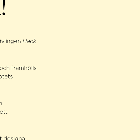
!
tävlingen
Hack
 och framhölls
ptets
h
ett
t designa,