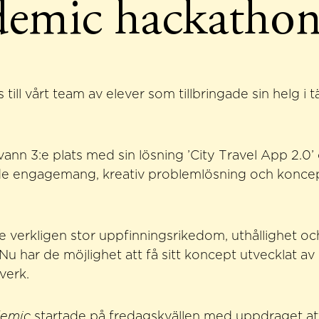
emic hackathon
is till vårt team av elever som tillbringade sin helg i 
nn 3:e plats med sin lösning ’City Travel App 2.0’
de engagemang, kreativ problemlösning och konce
e verkligen stor uppfinningsrikedom, uthållighet oc
 har de möjlighet att få sitt koncept utvecklat av 
verk.
demic
startade på fredags​​kvällen med uppdraget at