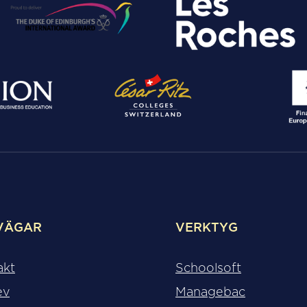
VÄGAR
VERKTYG
akt
Schoolsoft
ev
Managebac