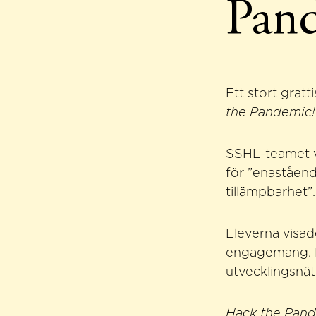
Pand
Ett stort gratt
the Pandemic!
SSHL-teamet va
för ”enaståen
tillämpbarhet”.
Eleverna visad
engagemang. Nu
utvecklingsnät
Hack the Pan