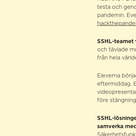
testa och gen
pandemin. Eve
hackthepande
SSHL-teamet v
och tävlade m
från hela värld
Eleverna börja
eftermiddag. E
videopresentat
före stängning
SSHL-lösninge
samverka med b
Säkerhetsfunk