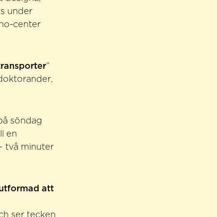
ts under
no-center
ransporter
”
doktorander,
 på söndag
ll en
– två minuter
 utformad att
ch ser tecken