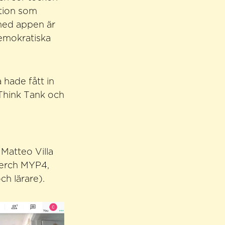
ktion som
med appen är
demokratiska
hade fått in
 Think Tank och
Matteo Villa
erch MYP4,
h lärare).