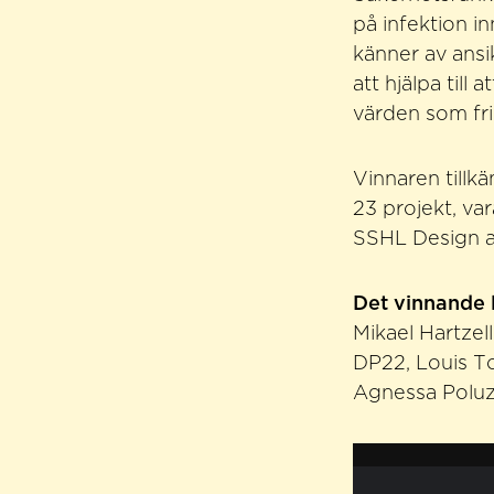
på infektion i
känner av ans
att hjälpa til
värden som fri 
Vinnaren till
23 projekt, va
SSHL Design 
Det vinnande 
Mikael Hartzel
DP22, Louis 
Agnessa Poluzh