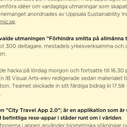
omföra idéer om vardagliga utmaningar som skapa
nemanget anordnades av Uppsala Sustainability In
mic.se
.
alde utmaningen ”Förhindra smitta på allmänna t
ot 300 deltagare, mestadels yrkesverksamma och 
en.
de hacka på lördag morgon och fortsatte till 16.30
n IB Visual Arts-elev redigerade sedan materialet ti
ion. Teamet skickade in sitt färdiga bidrag kl 17.58 
.
n ”City Travel App 2.0”; är en applikation som är
efintliga rese-appar i städer runt om i världen
.
tionerna i appen använder biometriska sökningar o