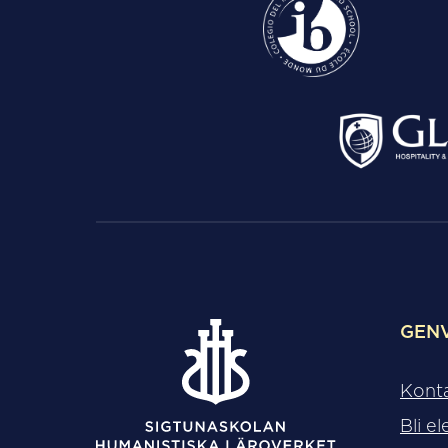
GEN
Kont
Bli el