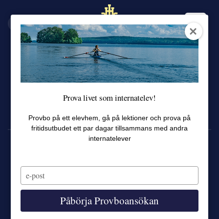
EN
SV
Prova livet som internatelev!
Provbo på ett elevhem, gå på lektioner och prova på
fritidsutbudet ett par dagar tillsammans med andra
internatelever
Type
your
email
Påbörja Provboansökan