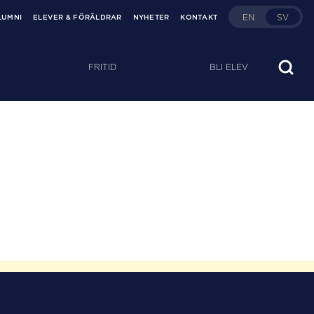
EN
SV
LUMNI
ELEVER & FÖRÄLDRAR
NYHETER
KONTAKT
FRITID
BLI ELEV