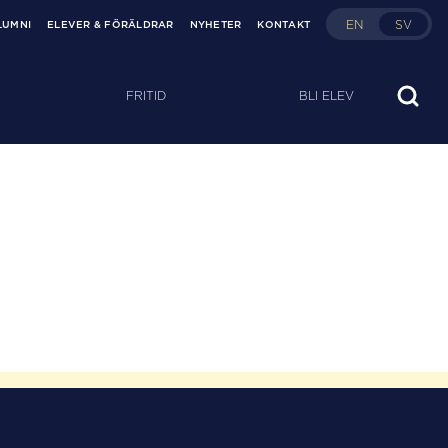
EN
SV
LUMNI
ELEVER & FÖRÄLDRAR
NYHETER
KONTAKT
FRITID
BLI ELEV