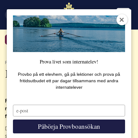
EN
SV
Tillbaka
Prova livet som internatelev!
PUBLICERAT 27 MARS 2018
Fritidens framgångar
Provbo på ett elevhem, gå på lektioner och prova på
fritidsutbudet ett par dagar tillsammans med andra
internatelever
Fritidsaktiviteter är viktiga för att underhålla den
Type
motivation och energi som krävs för akademisk
your
framgång.
email
Påbörja Provboansökan
De senaste veckorna har Fritiden här på SSHL
skickat olika sportlag på tävlingar runtom europa