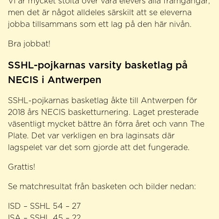
Vi är mycket stolta över våra elevers alla framgångar,
men det är något alldeles särskilt att se eleverna
jobba tillsammans som ett lag på den här nivån.
Bra jobbat!
SSHL-pojkarnas varsity basketlag på
NECIS i Antwerpen
SSHL-pojkarnas basketlag åkte till Antwerpen för
2018 års NECIS basketturnering. Laget presterade
väsentligt mycket bättre än förra året och vann The
Plate. Det var verkligen en bra laginsats där
lagspelet var det som gjorde att det fungerade.
Grattis!
Se matchresultat från basketen och bilder nedan:
ISD – SSHL 54 – 27
ISA – SSHL 45 – 22