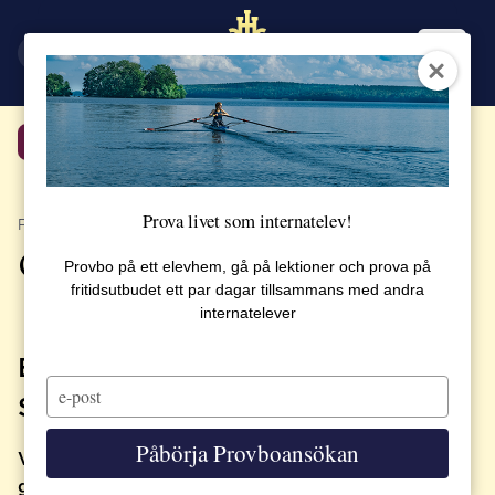
EN
SV
Tillbaka
Prova livet som internatelev!
PUBLICERAT 8 JUNI 2023
Grattis studenter 2023!
Provbo på ett elevhem, gå på lektioner och prova på
fritidsutbudet ett par dagar tillsammans med andra
internatelever
EXAMENSDAGEN OCH
Type
STIPENDIEDAGEN 2023
your
email
Påbörja Provboansökan
Vilken examensdag det blev! Årets studenter –
grattis, ni är verkligen fantastiska!