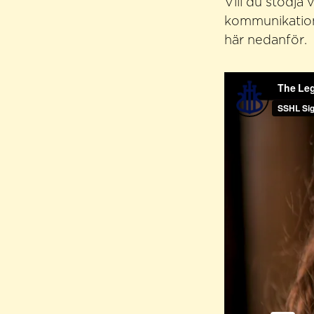
Vill du stödja 
kommunikatio
här nedanför.