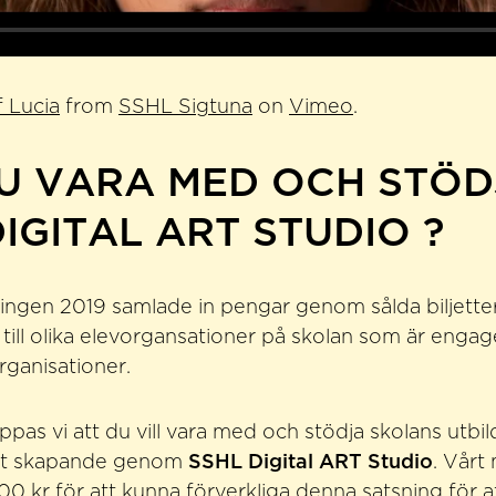
 Lucia
from
SSHL Sigtuna
on
Vimeo
.
DU VARA MED OCH STÖD
IGITAL ART STUDIO ?
ningen 2019 samlade in pengar genom sålda biljetter
 till olika elevorgansationer på skolan som är engage
rganisationer.
pas vi att du vill vara med och stödja skolans utbi
talt skapande genom
SSHL Digital ART Studio
. Vårt 
00 kr för att kunna förverkliga denna satsning för 