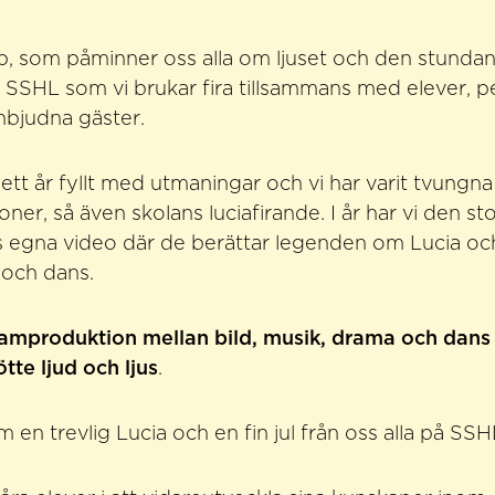
, som påminner oss alla om ljuset och den stundand
på SSHL som vi brukar fira tillsammans med elever, p
inbjudna gäster.
 ett år fyllt med utmaningar och vi har varit tvungna
tioner, så även skolans luciafirande. I år har vi den st
s egna video där de berättar legenden om Lucia och
 och dans.
samproduktion mellan bild, musik, drama och dans
tte ljud och ljus
.
en trevlig Lucia och en fin jul från oss alla på SSH