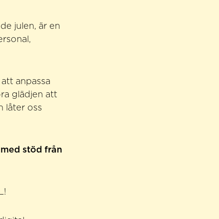
e julen, är en
ersonal,
 att anpassa
ora glädjen att
 låter oss
 med stöd från
L!