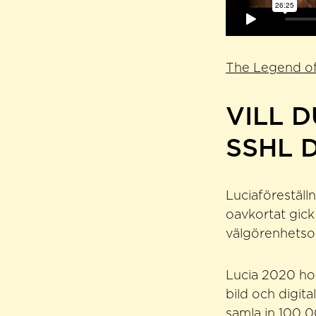
The Legend of
VILL 
SSHL D
Luciaföreställ
oavkortat gick
välgörenhetso
Lucia 2020 hop
bild och digi
samla in 100 0