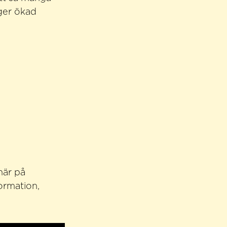
 ger ökad
här på
formation,