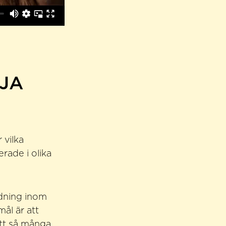
JA
 vilka
rade i olika
ldning inom
mål är att
att så många