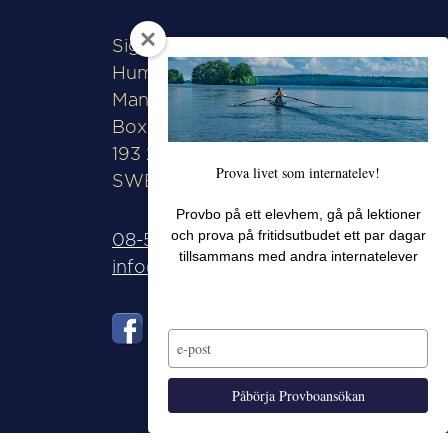
Sigtunaskolan
Humanistiska Läroverket
Manfred Björkquists allé 8
Box 508
193 28 Sigtuna
Prova livet som internatelev!
SWEDEN
Provbo på ett elevhem, gå på lektioner
och prova på fritidsutbudet ett par dagar
08-592 571 00
tillsammans med andra internatelever
info@sshl.se
Type
your
email
Påbörja Provboansökan