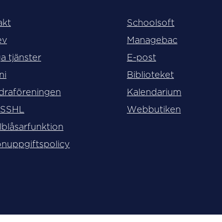
akt
Schoolsoft
ev
Managebac
a tjänster
E-post
ni
Biblioteket
draföreningen
Kalendarium
 SSHL
Webbutiken
lblåsarfunktion
nuppgiftspolicy