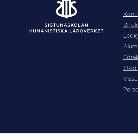
Kont
Bli el
Ledig
Alum
Föräl
Stöd
Visse
Perso