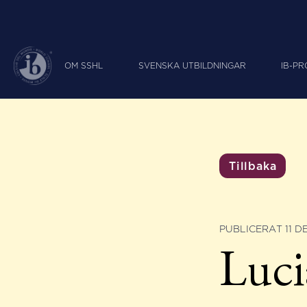
OM SSHL
SVENSKA UTBILDNINGAR
IB-P
Tillbaka
PUBLICERAT 11 D
Luci