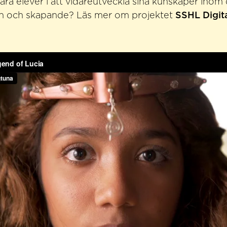
våra elever i att vidareutveckla sina kunskaper inom d
n och skapande? Läs mer om projektet
SSHL Digit