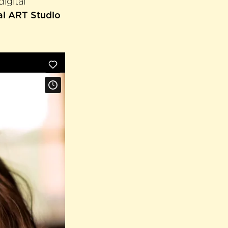
igital
al ART Studio