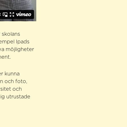
r skolans
exempel Ipads
ya möjligheter
ment.
er kunna
n och foto,
rsitet och
sig utrustade