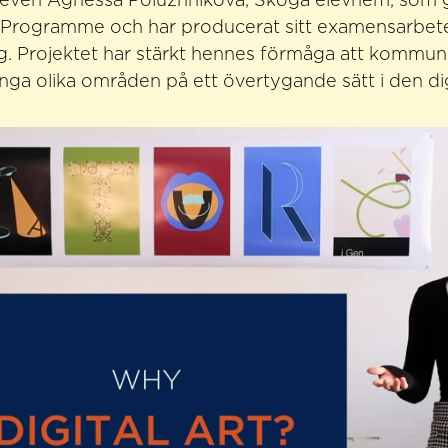
leven Agnessa Poluzhnikova, Skoga elevhem, som gå
 Programme och har producerat sitt examensarbete
yg. Projektet har stärkt hennes förmåga att kommun
ga olika områden på ett övertygande sätt i den dig