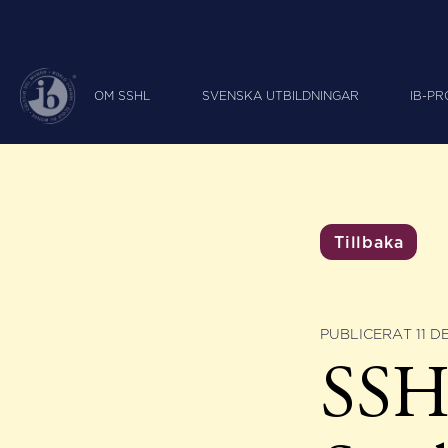
OM SSHL
SVENSKA UTBILDNINGAR
IB-P
Tillbaka
PUBLICERAT 11 D
SSH