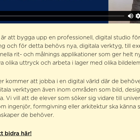
är att bygga upp en professionell, digital studio fö
ng och för detta behövs nya, digitala verktyg, till 
ella rit- och målnings applikationer som ger helt n
va olika uttryck och arbeta i lager med olika bildele
r kommer att jobba i en digital värld där de behöv
itala verktygen även inom områden som bild, desig
a. Vi vill att de elever som söker sig vidare till unive
om ingenjör, formgivning eller arkitektur ska känna 
skaper de behöver.
 bidra här!