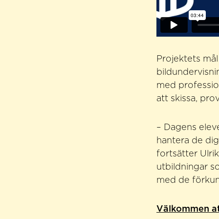
Projektets mål 
bildundervisni
med profession
att skissa, pro
– Dagens eleve
hantera de dig
fortsätter Ulrik
utbildningar s
med de förkun
Välkommen att