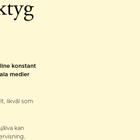
ktyg
nline konstant
iala medier
t, likväl som
jälva kan
ervisning,