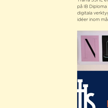
Träffa SSHL e
på IB Diploma
digitala verkt
idéer inom mån