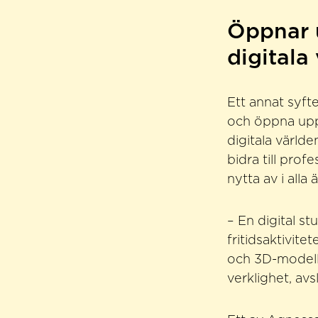
Öppnar u
digitala
Ett annat syfte
och öppna upp 
digitala värld
bidra till pro
nytta av i alla
– En digital s
fritidsaktivit
och 3D-modelle
verklighet, avsl