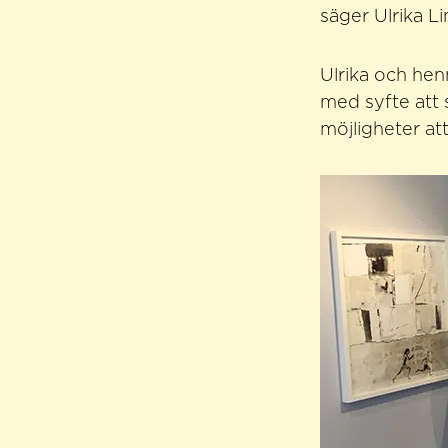
säger Ulrika L
Ulrika och hen
med syfte att 
möjligheter at