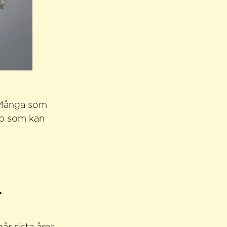
. Många som
kap som kan
r