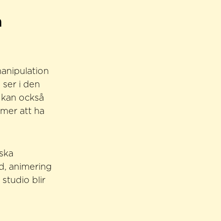
n
manipulation
 ser i den
n kan också
mmer att ha
iska
ld, animering
studio blir