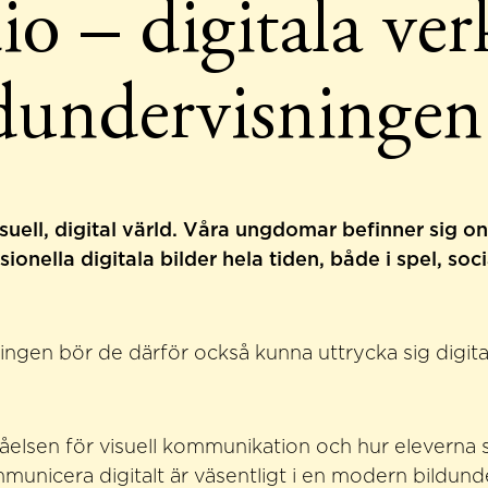
io – digitala ver
ldundervisningen
visuell, digital värld. Våra ungdomar befinner sig o
sionella digitala bilder hela tiden, både i spel, soc
ingen bör de därför också kunna uttrycka sig digital
tåelsen för visuell kommunikation och hur eleverna s
unicera digitalt är väsentligt i en modern bildund