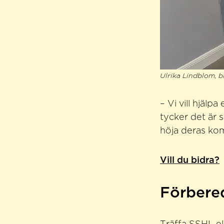
Ulrika Lindblom, b
– Vi vill hjäl
tycker det är 
höja deras kom
Vill du bidra?
Förbered