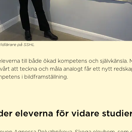
ildlärare på SSHL
pa eleverna till både ökad kompetens och självkänsla
svårt att teckna och måla analogt får ett nytt reds
petens i bildframställning.
er eleverna för vidare studie