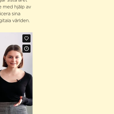
r sista året
 med hjälp av
icera sina
itala världen.