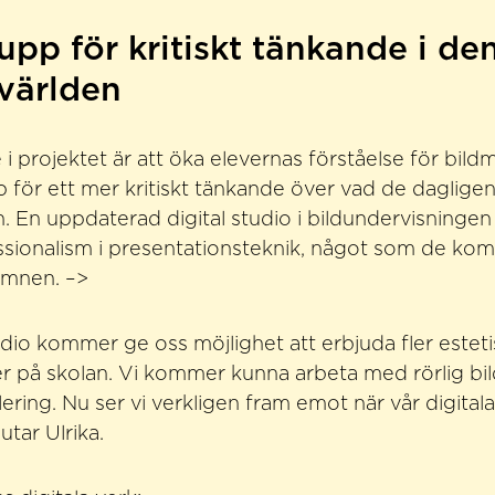
pp för kritiskt tänkande i de
 världen
 i projektet är att öka elevernas förståelse för bild
för ett mer kritiskt tänkande över vad de dagligen
en. En uppdaterad digital studio i bildundervisninge
fessionalism i presentationsteknik, något som de ko
 ämnen. –>
tudio kommer ge oss möjlighet att erbjuda fler estet
eter på skolan. Vi kommer kunna arbeta med rörlig bi
ring. Nu ser vi verkligen fram emot när vår digitala 
utar Ulrika.