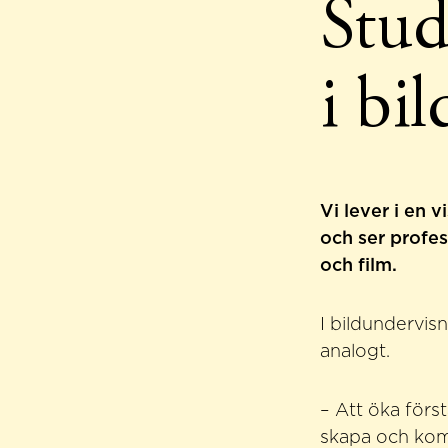
Stud
i bi
Vi lever i en 
och ser profes
och film.
I bildundervisn
analogt.
– Att öka förs
skapa och komm