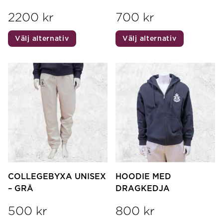
2200
kr
700
kr
Den
Den
Välj alternativ
Välj alternativ
här
här
produkten
produkte
har
har
flera
flera
varianter.
varianter.
De
De
olika
olika
alternativen
alternativ
kan
kan
väljas
väljas
på
på
COLLEGEBYXA UNISEX
HOODIE MED
produktsidan
produktsi
– GRÅ
DRAGKEDJA
500
kr
800
kr