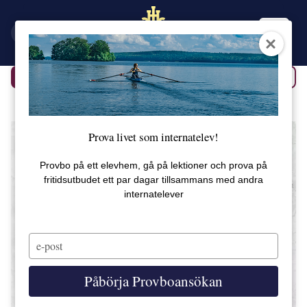
EN
SV
Tillbaka
Alla produkter
Prova livet som internatelev!
Provbo på ett elevhem, gå på lektioner och prova på
fritidsutbudet ett par dagar tillsammans med andra
internatelever
Type
your
email
Påbörja Provboansökan