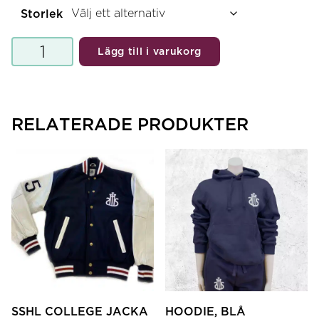
Storlek
Collegebyxa
Lägg till i varukorg
unisex
-
blå
mängd
RELATERADE PRODUKTER
SSHL COLLEGE JACKA
HOODIE, BLÅ