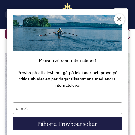
EN
SV
Tillbaka
Alla produkter
Prova livet som internatelev!
Provbo på ett elevhem, gå på lektioner och prova på
fritidsutbudet ett par dagar tillsammans med andra
internatelever
Type
your
email
Påbörja Provboansökan