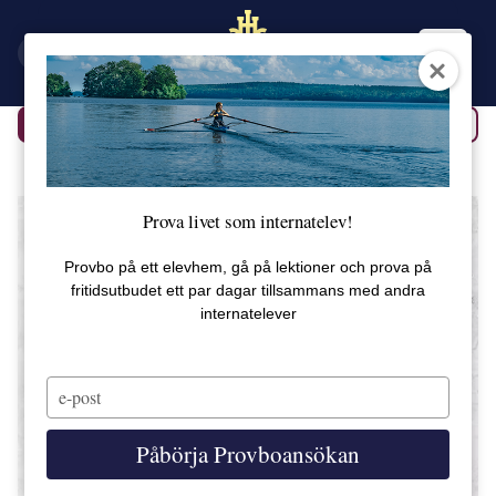
EN
SV
Tillbaka
Alla produkter
Prova livet som internatelev!
Provbo på ett elevhem, gå på lektioner och prova på
fritidsutbudet ett par dagar tillsammans med andra
internatelever
Type
your
email
Påbörja Provboansökan