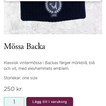
Mössa Backa
Klassisk vintermössa i Backas färger mörkblå, blå
och vit, med elevhemmets emblem.
Storlekar: one size
250
kr
Mössa
Lägg till i varukorg
Backa