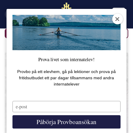
EN
SV
Tillbaka
Alla produkter
Prova livet som internatelev!
Provbo på ett elevhem, gå på lektioner och prova på
fritidsutbudet ett par dagar tillsammans med andra
internatelever
Type
your
email
Påbörja Provboansökan