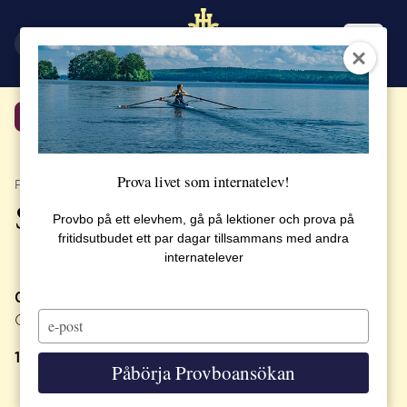
EN
SV
Tillbaka
Prova livet som internatelev!
PUBLICERAT 5 JUNI 2017
Skolavslutning 9 juni 2017
Provbo på ett elevhem, gå på lektioner och prova på
fritidsutbudet ett par dagar tillsammans med andra
internatelever
09.45
Samling för elever på Midgårdstrappan.
Type
Klädsel: Skoluniform.
Gemensam marsch till Aulan.
your
email
10.00
Programmet i Aulan börjar
Påbörja Provboansökan
Gemensam sång: Den blomstertid nu kommer