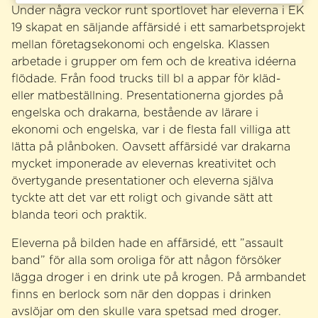
Under några veckor runt sportlovet har eleverna i EK
19 skapat en säljande affärsidé i ett samarbetsprojekt
mellan företagsekonomi och engelska. Klassen
arbetade i grupper om fem och de kreativa idéerna
flödade. Från food trucks till bl a appar för kläd-
eller matbeställning. Presentationerna gjordes på
engelska och drakarna, bestående av lärare i
ekonomi och engelska, var i de flesta fall villiga att
lätta på plånboken. Oavsett affärsidé var drakarna
mycket imponerade av elevernas kreativitet och
övertygande presentationer och eleverna själva
tyckte att det var ett roligt och givande sätt att
blanda teori och praktik.
Eleverna på bilden hade en affärsidé, ett ”assault
band” för alla som oroliga för att någon försöker
lägga droger i en drink ute på krogen. På armbandet
finns en berlock som när den doppas i drinken
avslöjar om den skulle vara spetsad med droger.