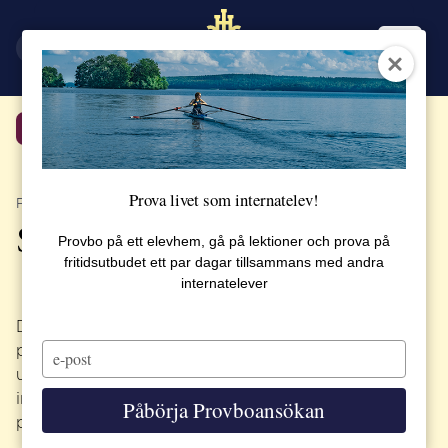
EN
SV
Tillbaka
Prova livet som internatelev!
PUBLICERAT 31 MARS 2017
SSHL elevers egna Draknäste
Provbo på ett elevhem, gå på lektioner och prova på
fritidsutbudet ett par dagar tillsammans med andra
internatelever
Dragons’ Den, på svenska kallad Draknästet, är ett
Type
populärt TV-program där förhoppningsfulla
your
uppfinnare och småföretagare hoppas hitta
email
investerare bland ett antal ”drakar” med stinn
Påbörja Provboansökan
plånbok.