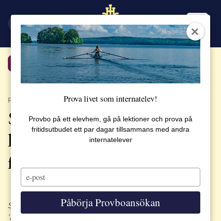
EN
SV
Tillbaka
Prova livet som internatelev!
PUBLICERAT 18 DECEMBER 2019
SSHL Think Tank-elever
Provbo på ett elevhem, gå på lektioner och prova på
fritidsutbudet ett par dagar tillsammans med andra
levererade sin första
internatelever
forskningsrapport
Type
your
email
Påbörja Provboansökan
SSHL Think Tank nominerades nyligen till kategorin
’Future Thinking’ vid International School Awards