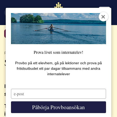
EN
SV
Tillbaka
Prova livet som internatelev!
PUBLICERAT 7 APRIL 2017
STUDENT 2017
Provbo på ett elevhem, gå på lektioner och prova på
fritidsutbudet ett par dagar tillsammans med andra
internatelever
Information om Studentaktiviteter i
Type
skolans regi vårterminen 2017
your
email
Tisdagen den 4 april – 50-dagars
Påbörja Provboansökan
inklusive Arcu-gala