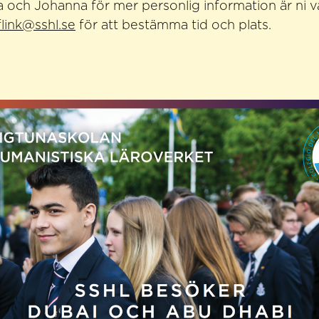
 Ola och Johanna för mer personlig information är ni 
flink@sshl.se
för att bestämma tid och plats.