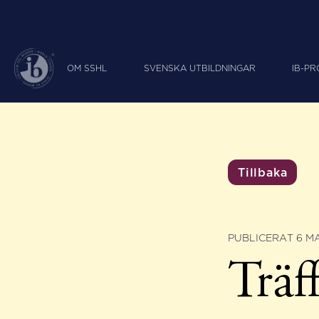
OM SSHL
SVENSKA UTBILDNINGAR
IB-P
Tillbaka
PUBLICERAT 6 MA
Träf