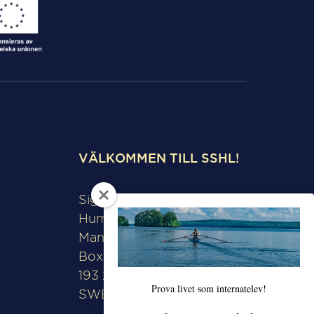
VÄLKOMMEN TILL SSHL!
Sigtunaskolan
Humanistiska Läroverket
Manfred Björkquists allé 8
Box 508
193 28 Sigtuna
Prova livet som internatelev!
SWEDEN