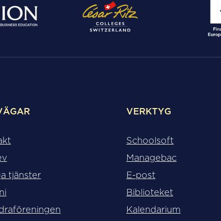
VÄGAR
VERKTYG
akt
Schoolsoft
ev
Managebac
a tjänster
E-post
ni
Biblioteket
draföreningen
Kalendarium