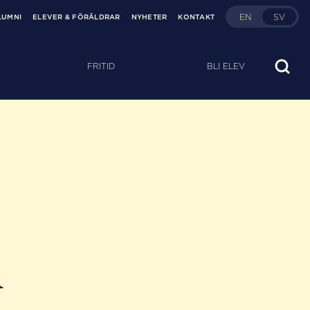
EN
SV
LUMNI
ELEVER & FÖRÄLDRAR
NYHETER
KONTAKT
FRITID
BLI ELEV
i