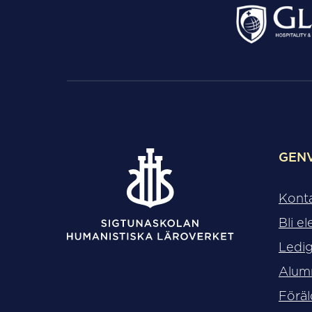
GEN
Kont
Bli el
Ledig
Alum
Föräl