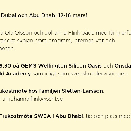
Dubai och Abu Dhabi 12-16 mars!
a Ola Olsson och Johanna Flink båda med lång erf
r om skolan, våra program, internatlivet och
heten.
6.30 på GEMS Wellington Silicon Oasis
och
Onsda
ld Academy
samtidigt som svenskundervisningen.
rukostmöte hos familjen Sletten-Larsson
.
till
johanna.flink@sshl.se
 Frukostmöte SWEA i Abu Dhabi
, tid och plats med