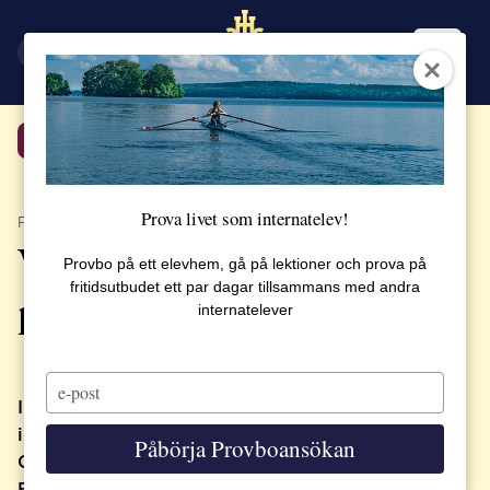
EN
SV
Tillbaka
Prova livet som internatelev!
PUBLICERAT 18 MARS 2021
Vi introducerar ett nytt IB-
Provbo på ett elevhem, gå på lektioner och prova på
fritidsutbudet ett par dagar tillsammans med andra
program på SSHL
internatelever
Type
your
I augusti 2021 planerar vi att starta ett nytt
email
internationellt gymnasieprogram på SSHL, IB
Påbörja Provboansökan
Career-related Programme, med inriktning
Business & Hospitality Management.