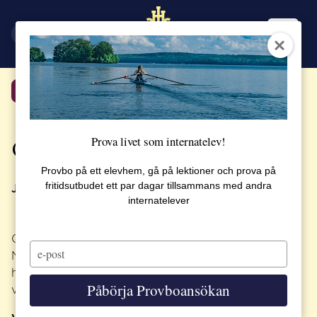
EN
SV
Tillbaka
Prova livet som internatelev!
Christoffer Roepstorff
Provbo på ett elevhem, gå på lektioner och prova på
fritidsutbudet ett par dagar tillsammans med andra
Jag blev inspirerad av min gamla fysiklärare
internatelever
Christoffer Roepstorff tog examen 2003 från
Type
Naturvetenskapliga programmet på SSHL. Han
your
hämtar mycket inspiration från sina föräldrar, båda
email
Påbörja Provboansökan
veterinärer, som har arbetat med hästar.