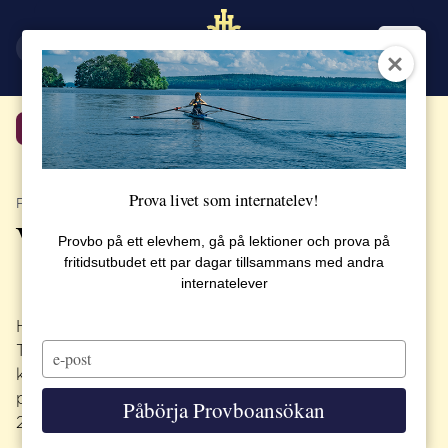
EN
SV
Tillbaka
Prova livet som internatelev!
PUBLICERAT 18 JANUARI 2021
Vinnare ISA 2021!
Provbo på ett elevhem, gå på lektioner och prova på
fritidsutbudet ett par dagar tillsammans med andra
internatelever
Hurra för våra fantastiska elever i Design and
Type
Technology Group! De är utsedda till vinnare i
your
kategorin Environmental Initiative i den
email
prestigefyllda tävlingen International School Awards
Påbörja Provboansökan
2021.