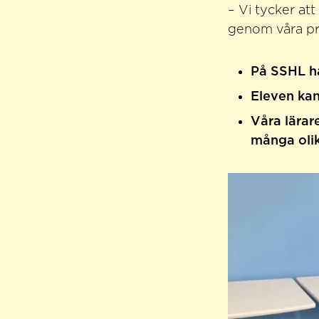
– Vi tycker at
genom våra pre
På SSHL ha
Eleven kan
Våra lärar
många olik