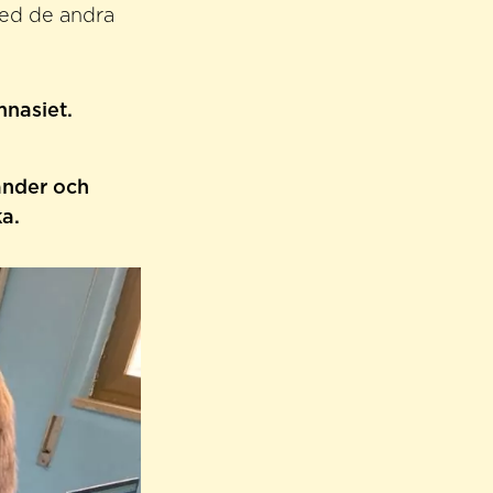
med de andra
mnasiet.
änder och
a.