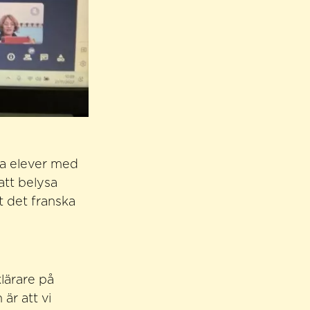
na elever med
att belysa
t det franska
lärare på
är att vi