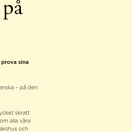
 på
 prova sina
ranska – på den
ycket skratt
 om alla våra
rkakshus och