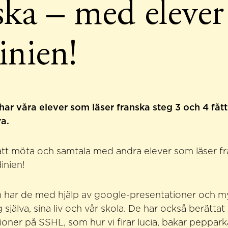
ska – med elever
inien!
ar våra elever som läser franska steg 3 och 4 fått
ra.
ått möta och samtala med andra elever som läser f
inien!
llen har de med hjälp av google-presentationer och m
 själva, sina liv och vår skola. De har också berättat
itioner på SSHL, som hur vi firar lucia, bakar peppa