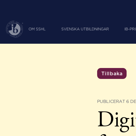
OM SSHL
SVENSKA UTBILDNINGAR
IB-P
Tillbaka
PUBLICERAT 6 D
Digi