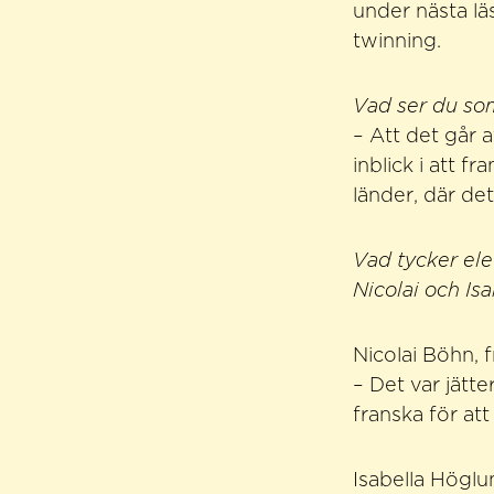
under nästa lä
twinning.
Vad ser du som 
– Att det går 
inblick i att 
länder, där de
Vad tycker ele
Nicolai och Isa
Nicolai Böhn, f
– Det var jätt
franska för at
Isabella Höglu