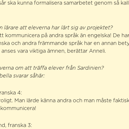
sår ska kunna formalisera samarbetet genom så kall
lärare att eleverna har lärt sig av projektet?
att kommunicera på andra språk än engelska! De har
franska och andra främmande språk har en annan bety
t anses vara viktiga ämnen, berättar Anneli.
verna om att träffa elever från Sardinien?
bella svarar såhär:
ranska 4:
eroligt. Man lärde känna andra och man måste faktis
t kommunicera!
nd, franska 3: