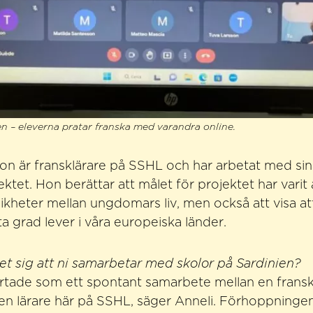
n – eleverna pratar franska med varandra online.
on är fransklärare på SSHL och har arbetat med si
ktet. Hon berättar att målet för projektet har varit 
 likheter mellan ungdomars liv, men också att visa at
a grad lever i våra europeiska länder.
t sig att ni samarbetar med skolor på Sardinien?
artade som ett spontant samarbete mellan en fransk
en lärare här på SSHL, säger Anneli. Förhoppningen 