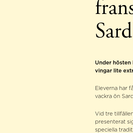
fran
Sard
Under hösten h
vingar lite ext
Eleverna har f
vackra ön Sard
Vid tre tillfä
presenterat sig
speciella trad