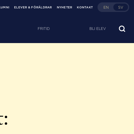
EN
SV
LUMNI
ELEVER & FÖRÄLDRAR
NYHETER
KONTAKT
FRITID
BLI ELEV
t: