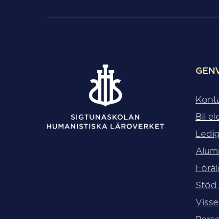
GEN
Kont
Bli el
Ledig
Alum
Föräl
Stöd
Visse