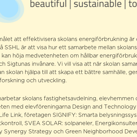
ålet att effektivisera skolans energiförbrukning är 
på SSHL är att visa hur ett samarbete mellan skolans
r kan höja medvetenheten om hållbar energiförbruk
ch Sigtunas invånare. Vi vill visa att när skolan sa
n skolan hjälpa till att skapa ett bättre samhälle, 
orskning och utveckling.
amarbetar skolans fastighetsavdelning, elevhemmen
ten med elevföreningarna Design and Technology
 Life Link, företagen SIGNIFY: Smarta belysningssy
tkontroll, SVEA SOLAR: solpaneler, Energikonsult
ty Synergy Strategy och Green Neighborhood Dev