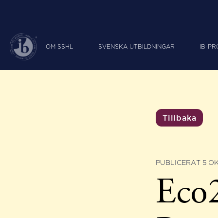
OM SSHL
SVENSKA UTBILDNINGAR
IB-P
Tillbaka
PUBLICERAT 5 O
Eco2