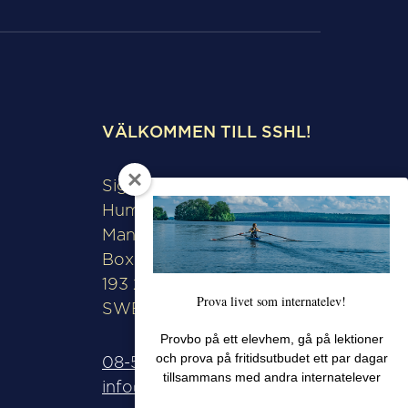
VÄLKOMMEN TILL SSHL!
Sigtunaskolan
Humanistiska Läroverket
Manfred Björkquists allé 8
Box 508
193 28 Sigtuna
Prova livet som internatelev!
SWEDEN
Provbo på ett elevhem, gå på lektioner
och prova på fritidsutbudet ett par dagar
08-592 571 00
tillsammans med andra internatelever
info@sshl.se