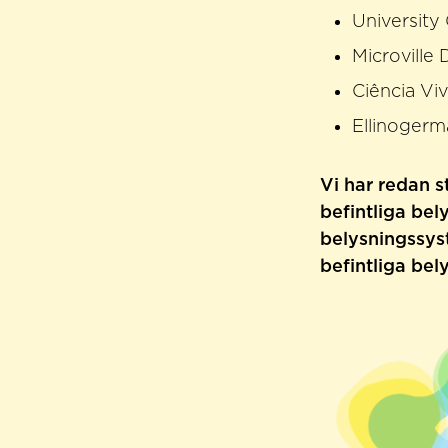
University 
Microville 
Ciência Vi
Ellinogerm
Vi har redan s
befintliga bel
belysningssys
befintliga bel