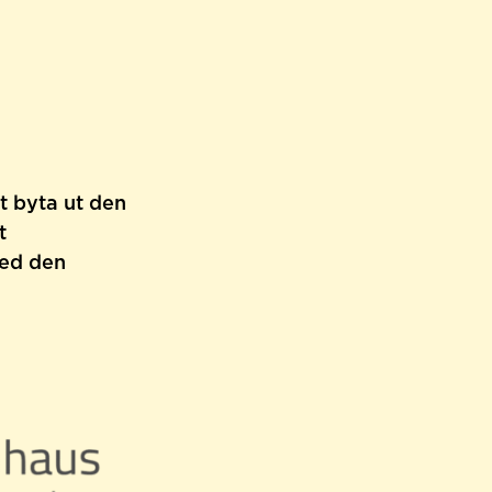
tt byta ut den
t
med den