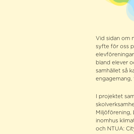
Vid sidan om m
syfte för oss 
elevföreninga
bland elever o
samhället så ka
engagemang, f
I projektet s
skolverksamhe
Miljöförening,
inomhus klima
och NTUA: Ci