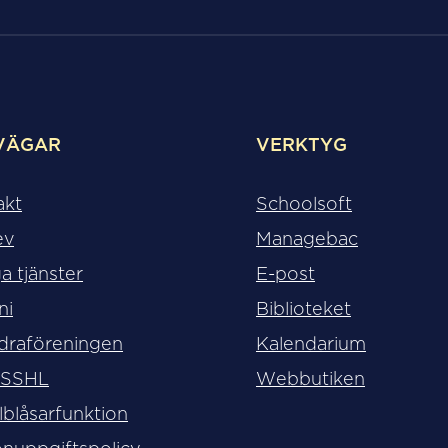
VÄGAR
VERKTYG
akt
Schoolsoft
ev
Managebac
a tjänster
E-post
ni
Biblioteket
draföreningen
Kalendarium
 SSHL
Webbutiken
lblåsarfunktion