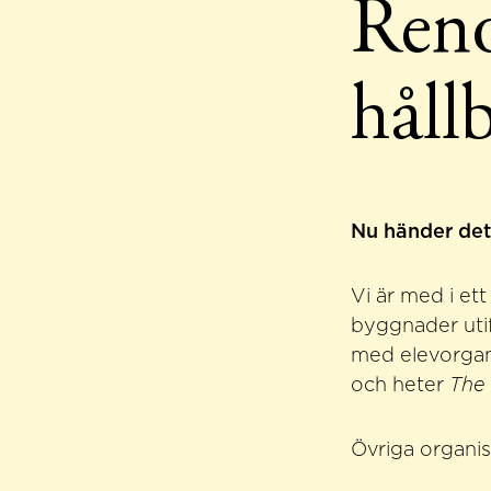
Reno
håll
Nu händer de
Vi är med i et
byggnader utif
med elevorgani
och heter
The
Övriga organis