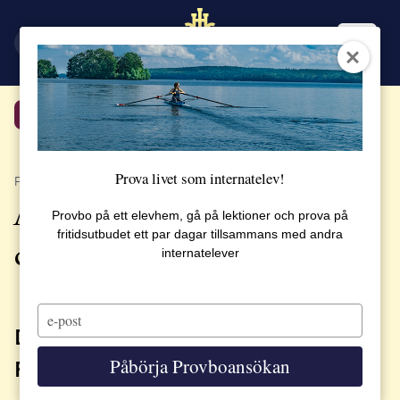
EN
SV
Tillbaka
Prova livet som internatelev!
PUBLICERAT 3 NOVEMBER 2020
Åtgärder med anledning av
Provbo på ett elevhem, gå på lektioner och prova på
fritidsutbudet ett par dagar tillsammans med andra
covid-19
internatelever
Type
your
DISTANSSTUDIER PÅ DELTID
email
Påbörja Provboansökan
FÖR GYMNASIEELEVER V 47-2