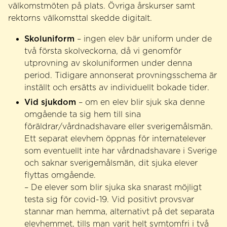
välkomstmöten på plats. Övriga årskurser samt
rektorns välkomsttal skedde digitalt.
Skoluniform
– ingen elev bär uniform under de
två första skolveckorna, då vi genomför
utprovning av skoluniformen under denna
period. Tidigare annonserat provningsschema är
inställt och ersätts av individuellt bokade tider.
Vid sjukdom
– om en elev blir sjuk ska denne
omgående ta sig hem till sina
föräldrar/vårdnadshavare eller sverigemålsmän.
Ett separat elevhem öppnas för internatelever
som eventuellt inte har vårdnadshavare i Sverige
och saknar sverigemålsmän, dit sjuka elever
flyttas omgående.
– De elever som blir sjuka ska snarast möjligt
testa sig för covid-19. Vid positivt provsvar
stannar man hemma, alternativt på det separata
elevhemmet, tills man varit helt symtomfri i två